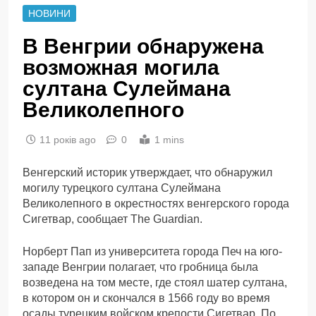
НОВИНИ
В Венгрии обнаружена
возможная могила
султана Сулеймана
Великолепного
11 років ago
0
1 mins
Венгерский историк утверждает, что обнаружил
могилу турецкого султана Сулеймана
Великолепного в окрестностях венгерского города
Сигетвар, сообщает The Guardian.
Норберт Пап из университета города Печ на юго-
западе Венгрии полагает, что гробница была
возведена на том месте, где стоял шатер султана,
в котором он и скончался в 1566 году во время
осады турецким войском крепости Сигетвар. По