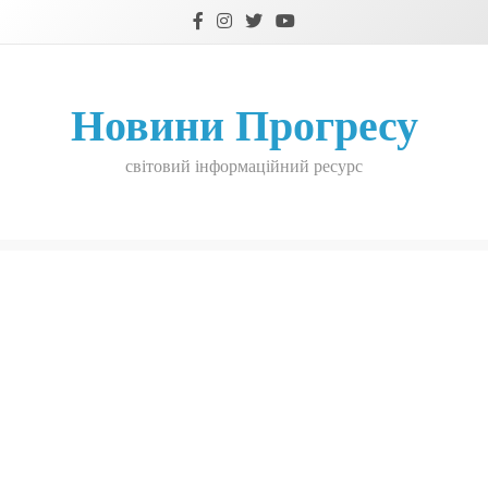
Skip
to
content
Новини Прогресу
світовий інформаційний ресурс