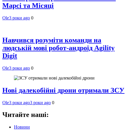
Марсі та Місяці
Ole
3 роки ago
0
Навчився розуміти команди на
людській мові робот-андроїд Agility
Digit
Ole
3 роки ago
0
Нові далекобійні дрони отримали ЗСУ
Ole
3 роки ago
3 роки ago
0
Читайте наші:
Новини