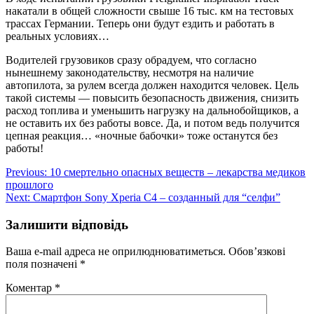
накатали в общей сложности свыше 16 тыс. км на тестовых
трассах Германии. Теперь они будут ездить и работать в
реальных условиях…
Водителей грузовиков сразу обрадуем, что согласно
нынешнему законодательству, несмотря на наличие
автопилота, за рулем всегда должен находится человек. Цель
такой системы — повысить безопасность движения, снизить
расход топлива и уменьшить нагрузку на дальнобойщиков, а
не оставить их без работы вовсе. Да, и потом ведь получится
цепная реакция… «ночные бабочки» тоже останутся без
работы!
Навігація
Previous:
10 смертельно опасных веществ – лекарства медиков
прошлого
записів
Next:
Смартфон Sony Xperia C4 – созданный для “селфи”
Залишити відповідь
Ваша e-mail адреса не оприлюднюватиметься.
Обов’язкові
поля позначені
*
Коментар
*