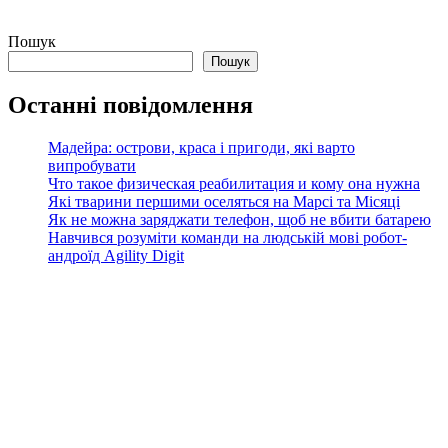
Пошук
Пошук
Останні повідомлення
Мадейра: острови, краса і пригоди, які варто
випробувати
Что такое физическая реабилитация и кому она нужна
Які тварини першими оселяться на Марсі та Місяці
Як не можна заряджати телефон, щоб не вбити батарею
Навчився розуміти команди на людській мові робот-
андроїд Agility Digit