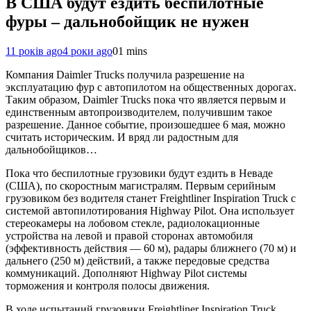
В США будут ездить беспилотные
фуры – дальнобойщик не нужен
11 років ago
4 роки ago
0
1 mins
Компания Daimler Trucks получила разрешение на
эксплуатацию фур с автопилотом на общественных дорогах.
Таким образом, Daimler Trucks пока что является первым и
единственным автопроизводителем, получившим такое
разрешение. Данное событие, произошедшее 6 мая, можно
считать историческим. И вряд ли радостным для
дальнобойщиков…
Пока что беспилотные грузовики будут ездить в Неваде
(США), по скоростным магистралям. Первым серийным
грузовиком без водителя станет Freightliner Inspiration Truck с
системой автопилотирования Highway Pilot. Она использует
стереокамеры на лобовом стекле, радиолокационные
устройства на левой и правой сторонах автомобиля
(эффективность действия — 60 м), радары ближнего (70 м) и
дальнего (250 м) действий, а также передовые средства
коммуникаций. Дополняют Highway Pilot системы
торможения и контроля полосы движения.
В ходе испытаний грузовики Freightliner Inspiration Truck