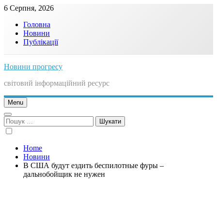
Skip
6 Серпня, 2026
to
Головна
content
Новини
Публікації
Новини прогресу
світовий інформаційний ресурс
Menu
Пошук:
Home
Новини
В США будут ездить беспилотные фуры –
дальнобойщик не нужен