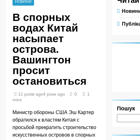
Читай
НОВИНИ
Новин
В спорных
Публіка
водах Китай
насыпает
острова.
Вашингтон
просит
остановиться
11 років ago
4 роки ago
0
1
mins
Пошук
Министр обороны США Эш Картер
обратился к властям Китая с
просьбой прекратить строительство
искусственных островов в спорных