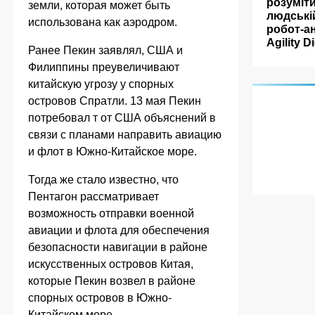
розуміт
земли, которая может быть
людські
использована как аэродром.
робот-а
Agility Di
Ранее Пекин заявлял, США и
Филиппины преувеличивают
китайскую угрозу у спорных
островов Спратли. 13 мая Пекин
потребовал т от США объяснений в
связи с планами направить авиацию
и флот в Южно-Китайское море.
Тогда же стало известно, что
Пентагон рассматривает
возможность отправки военной
авиации и флота для обеспечения
безопасности навигации в районе
искусственных островов Китая,
которые Пекин возвел в районе
спорных островов в Южно-
Китайском море.