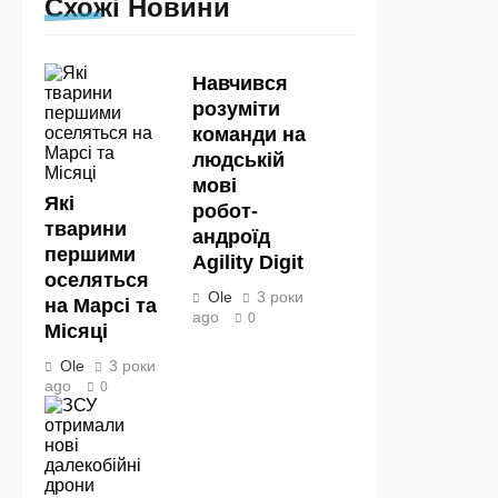
Схожі Новини
Навчився
розуміти
команди на
людській
мові
Які
робот-
тварини
андроїд
першими
Agility Digit
оселяться
Ole
3 роки
на Марсі та
ago
0
Місяці
Ole
3 роки
ago
0