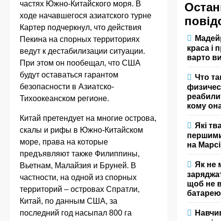
частях Южно-Китайского моря. В
Остан
ходе начавшегося азиатского турне
повід
Картер подчеркнул, что действия
Мадей
Пекина на спорных территориях
краса і 
ведут к дестабилизации ситуации.
варто в
При этом он пообещал, что США
будут оставаться гарантом
Что та
безопасности в Азиатско-
физичес
реабили
Тихоокеанском регионе.
кому он
Китай претендует на многие острова,
Які тв
скалы и рифы в Южно-Китайском
першими
море, права на которые
на Марсі
предъявляют также Филиппины,
Як не
Вьетнам, Малайзия и Бруней. В
заряджа
частности, на одной из спорных
щоб не 
территорий – островах Спратли,
батаре
Китай, по данным США, за
Навчи
последний год насыпал 800 га