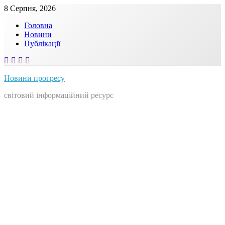
Skip
8 Серпня, 2026
to
Головна
content
Новини
Публікації
Новини прогресу
світовий інформаційний ресурс