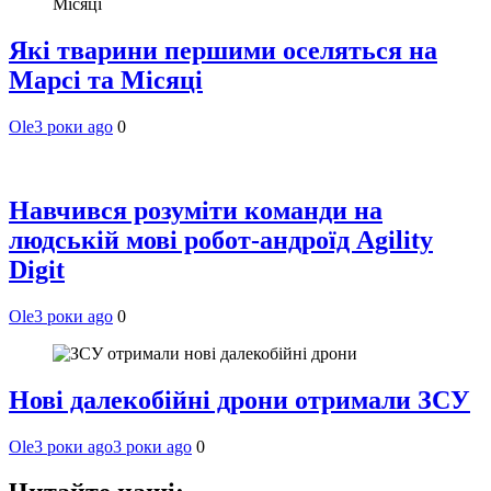
Які тварини першими оселяться на
Марсі та Місяці
Ole
3 роки ago
0
Навчився розуміти команди на
людській мові робот-андроїд Agility
Digit
Ole
3 роки ago
0
Нові далекобійні дрони отримали ЗСУ
Ole
3 роки ago
3 роки ago
0