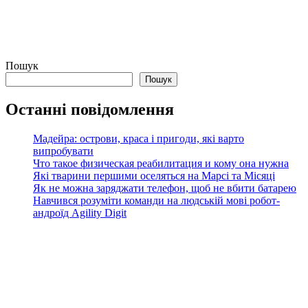
Пошук
Пошук
Останні повідомлення
Мадейра: острови, краса і пригоди, які варто
випробувати
Что такое физическая реабилитация и кому она нужна
Які тварини першими оселяться на Марсі та Місяці
Як не можна заряджати телефон, щоб не вбити батарею
Навчився розуміти команди на людській мові робот-
андроїд Agility Digit