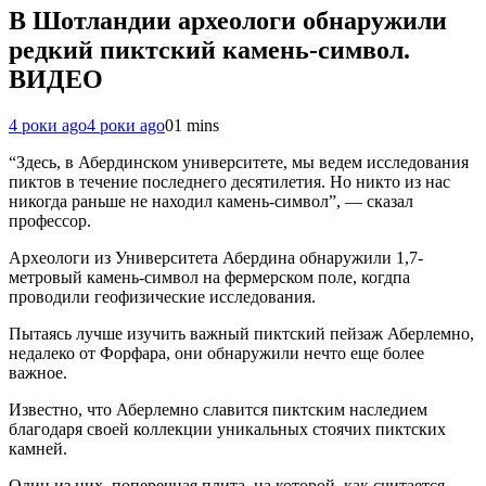
В Шотландии археологи обнаружили
редкий пиктский камень-символ.
ВИДЕО
4 роки ago
4 роки ago
0
1 mins
“Здесь, в Абердинском университете, мы ведем исследования
пиктов в течение последнего десятилетия. Но никто из нас
никогда раньше не находил камень-символ”, — сказал
профессор.
Археологи из Университета Абердина обнаружили 1,7-
метровый камень-символ на фермерском поле, когдпа
проводили геофизические исследования.
Пытаясь лучше изучить важный пиктский пейзаж Аберлемно,
недалеко от Форфара, они обнаружили нечто еще более
важное.
Известно, что Аберлемно славится пиктским наследием
благодаря своей коллекции уникальных стоячих пиктских
камней.
Один из них, поперечная плита, на которой, как считается,