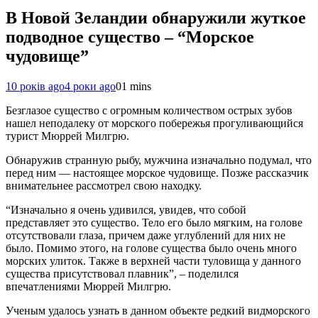
В Новой Зеландии обнаружили жуткое
подводное существо – “Морское
чудовище”
10 років ago
4 роки ago
0
1 mins
Безглазое существо с огромным количеством острых зубов
нашел неподалеку от морского побережья прогуливающийся
турист Мюррей Милгрю.
Обнаружив странную рыбу, мужчина изначально подумал, что
перед ним — настоящее морское чудовище. Позже рассказчик
внимательнее рассмотрел свою находку.
“Изначально я очень удивился, увидев, что собой
представляет это существо. Тело его было мягким, на голове
отсутствовали глаза, причем даже углублений для них не
было. Помимо этого, на голове существа было очень много
морских улиток. Также в верхней части туловища у данного
существа присутствовал плавник”, – поделился
впечатлениями Мюррей Милгрю.
Ученым удалось узнать в данном объекте редкий видморского