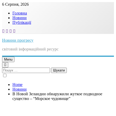
Skip
6 Серпня, 2026
to
Головна
content
Новини
Публікації
Новини прогресу
світовий інформаційний ресурс
Menu
Пошук:
Home
Новини
В Новой Зеландии обнаружили жуткое подводное
существо – “Морское чудовище”