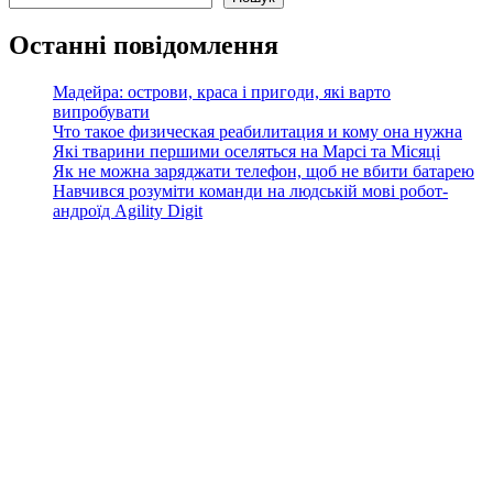
Останні повідомлення
Мадейра: острови, краса і пригоди, які варто
випробувати
Что такое физическая реабилитация и кому она нужна
Які тварини першими оселяться на Марсі та Місяці
Як не можна заряджати телефон, щоб не вбити батарею
Навчився розуміти команди на людській мові робот-
андроїд Agility Digit