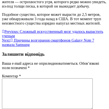
жителя — острохвостого угря, которого редко можно увидеть,
из-под толщи песка, в которой он выжидает добычу.
Подобное существо, которое может вырасти до 2,5 метров,
уже обнаруживали 3 года назад в США. В тот момент труп
неизвестного существа изрядно напугал местных жителей.
Навігація
Previous:
Сложный искусственный мозг удалось вырастить
ученым
записів
Next:
Причины возгорания смартфонов Galaxy Note 7
назвала Samsung
Залишити відповідь
Ваша e-mail адреса не оприлюднюватиметься.
Обов’язкові
поля позначені
*
Коментар
*