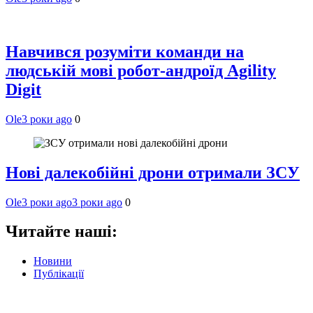
Навчився розуміти команди на
людській мові робот-андроїд Agility
Digit
Ole
3 роки ago
0
Нові далекобійні дрони отримали ЗСУ
Ole
3 роки ago
3 роки ago
0
Читайте наші:
Новини
Публікації