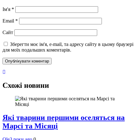
Ім'я
*
Email
*
Сайт
Зберегти моє ім'я, e-mail, та адресу сайту в цьому браузері
для моїх подальших коментарів.
Схожі новини
Які тварини першими оселяться на
Марсі та Місяці
Ole
3 роки ago
0