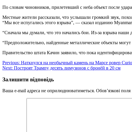
По словам чиновников, прилетевший с неба объект после удара о
Местные жители рассказали, что услышали громкий звук, похо
“Мы все испугались этого взрыва”, — сказал изданию Myanmar
“Сначала мы думали, что это начались бои. Из-за взрыва наши 
“Предположительно, найденные металлические объекты могут б
Правительство штата Качин заявило, что пока идентифицироват
Навігація
Previous:
Наткнулся на необычный камень на Марсе ровер Curio
Next:
Построят Трампу десять лимузинов с бронёй в 20 см
записів
Залишити відповідь
Ваша e-mail адреса не оприлюднюватиметься.
Обов’язкові поля