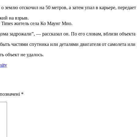
 землю отскочил на 50 метров, а затем упал в карьере, передает 
жий на взрыв.
 Times житель села Ко Маунг Мио.
дома задрожали”, — рассказал он. По его словам, вблизи объекта
ыть частями спутника или деталями двигателя от самолета или 
ь объект не удалось.
sity
 позначені
*