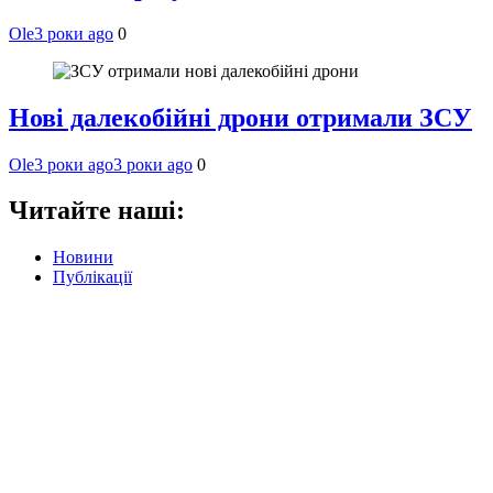
Ole
3 роки ago
0
Нові далекобійні дрони отримали ЗСУ
Ole
3 роки ago
3 роки ago
0
Читайте наші:
Новини
Публікації