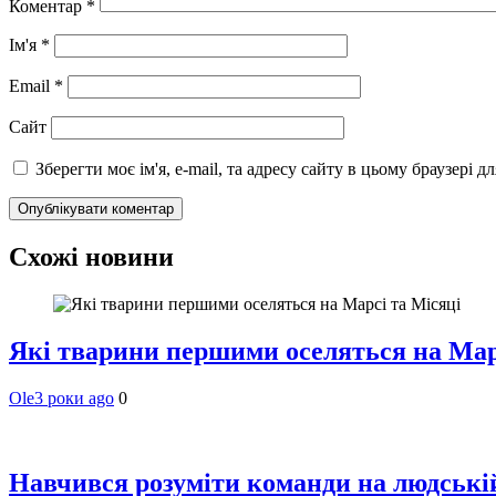
Коментар
*
Ім'я
*
Email
*
Сайт
Зберегти моє ім'я, e-mail, та адресу сайту в цьому браузері 
Схожі новини
Які тварини першими оселяться на Мар
Ole
3 роки ago
0
Навчився розуміти команди на людській 