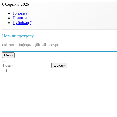
Skip
6 Серпня, 2026
to
Головна
content
Новини
Публікації
Новини прогресу
світовий інформаційний ресурс
Menu
Пошук: