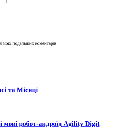
для моїх подальших коментарів.
сі та Місяці
мові робот-андроїд Agility Digit