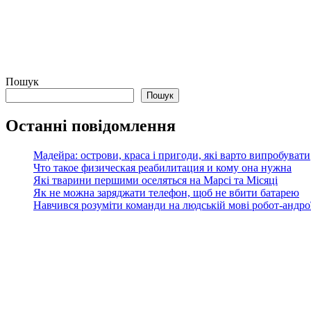
Пошук
Пошук
Останні повідомлення
Мадейра: острови, краса і пригоди, які варто випробувати
Что такое физическая реабилитация и кому она нужна
Які тварини першими оселяться на Марсі та Місяці
Як не можна заряджати телефон, щоб не вбити батарею
Навчився розуміти команди на людській мові робот-андроїд