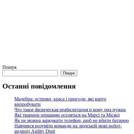
Пошук
Пошук
Останні повідомлення
Мадейра: острови, краса і пригоди, які варто
випробувати
Что такое физическая реабилитация и кому она нужна
Які тварини першими оселяться на Марсі та Місяці
Як не можна заряджати телефон, щоб не вбити батарею
Навчився розуміти команди на людській мові робот-
андроїд Agility Digit