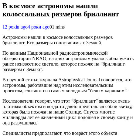
В космосе астрономы нашли
колоссальных размеров бриллиант
12 років ago
4 роки ago
0
1 mins
Астрономы нашли в космосе колоссальных размеров
бриллиант. Его размеры сопоставимы с Землей.
По данным Национальной радиоастрономической
обсерватории NRAO, на днях астрономам удалось обнаружить
ранее неизвестное светило, которое похоже на “бриллиант
размером с Землю”.
В научной статье журнала Astrophysical Journal говорится, что
астрономы, работавшие над этим исследовательским
проектом, считают его самым холодным “белым карликом”.
Исследователи говорят, что этот “бриллиант” является очень
плотным объектом и когда-то давно представлял собой звезду,
которая была похожа на наше Солнце. Спустя многие
миллиарды лет ее жизненный цикл подошел к своему концу и
она разрушилась.
Специалисты предполагают, что возраст этого объекта