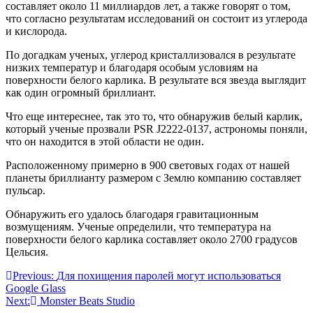
составляет около 11 миллиардов лет, а также говорят о том,
что согласно результатам исследований он состоит из углерода
и кислорода.
По догадкам ученых, углерод кристаллизовался в результате
низких температур и благодаря особым условиям на
поверхности белого карлика. В результате вся звезда выглядит
как один огромный бриллиант.
Что еще интереснее, так это то, что обнаружив белый карлик,
который ученые прозвали PSR J2222-0137, астрономы поняли,
что он находится в этой области не один.
Расположенному примерно в 900 световых годах от нашей
планеты бриллианту размером с Землю компанию составляет
пульсар.
Обнаружить его удалось благодаря гравитационным
возмущениям. Ученые определили, что температура на
поверхности белого карлика составляет около 2700 градусов
Цельсия.
Навігація
Previous:
Для похищения паролей могут использоваться
Google Glass
записів
Next:
Monster Beats Studio