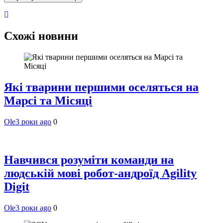
Схожі новини
Які тварини першими оселяться на
Марсі та Місяці
Ole
3 роки ago
0
Навчився розуміти команди на
людській мові робот-андроїд Agility
Digit
Ole
3 роки ago
0