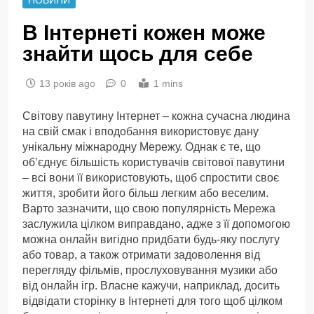
В Інтернеті кожен може
знайти щось для себе
13 років ago
0
1 mins
Світову павутину Інтернет – кожна сучасна людина
на свій смак і вподобання використовує дану
унікальну міжнародну Мережу. Однак є те, що
об’єднує більшість користувачів світової павутини
– всі вони її використовують, щоб спростити своє
життя, зробити його більш легким або веселим.
Варто зазначити, що свою популярність Мережа
заслужила цілком виправдано, адже з її допомогою
можна онлайн вигідно придбати будь-яку послугу
або товар, а також отримати задоволення від
перегляду фільмів, прослуховування музики або
від онлайн ігр. Власне кажучи, наприклад, досить
відвідати сторінку в Інтернеті для того щоб цілком