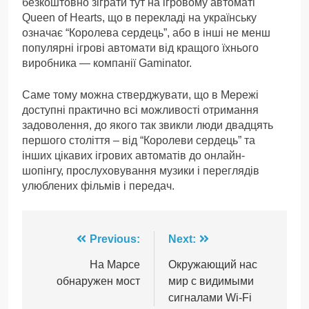
безкоштовно зіграти тут на ігровому автоматі
Queen of Hearts, що в перекладі на українську
означає “Королева сердець”, або в інші не менш
популярні ігрові автомати від кращого їхнього
виробника — компанії Gaminator.
Саме тому можна стверджувати, що в Мережі
доступні практично всі можливості отримання
задоволення, до якого так звикли люди двадцять
першого століття – від “Королеви сердець” та
інших цікавих ігрових автоматів до онлайн-
шопінгу, прослуховування музики і переглядів
улюблених фільмів і передач.
Навігація
Previous:
Next:
записів
На Марсе
Окружающий нас
обнаружен мост
мир с видимыми
сигналами Wi-Fi