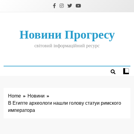
Skip
to
content
Новини Прогресу
світовий інформаційний ресурс
Home
Новини
В Египте археологи нашли голову статуи римского
императора