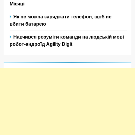
Місяці
Як не можна заряджати телефон, щоб не
вбити батарею
Навчився розуміти команди на людській мові
робот-андроїд Agility Digit