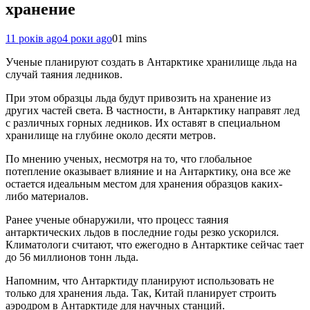
хранение
11 років ago
4 роки ago
0
1 mins
Ученые планируют создать в Антарктике хранилище льда на
случай таяния ледников.
При этом образцы льда будут привозить на хранение из
других частей света. В частности, в Антарктику направят лед
с различных горных ледников. Их оставят в специальном
хранилище на глубине около десяти метров.
По мнению ученых, несмотря на то, что глобальное
потепление оказывает влияние и на Антарктику, она все же
остается идеальным местом для хранения образцов каких-
либо материалов.
Ранее ученые обнаружили, что процесс таяния
антарктических льдов в последние годы резко ускорился.
Климатологи считают, что ежегодно в Антарктике сейчас тает
до 56 миллионов тонн льда.
Напомним, что Антарктиду планируют использовать не
только для хранения льда. Так, Китай планирует строить
аэродром в Антарктиде для научных станций.