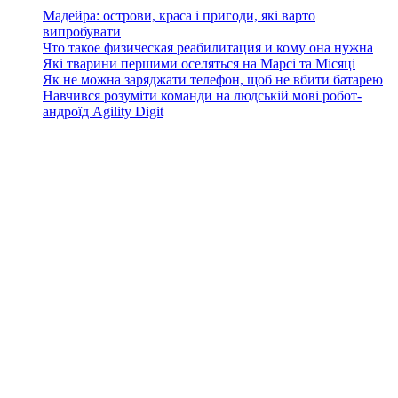
Мадейра: острови, краса і пригоди, які варто
випробувати
Что такое физическая реабилитация и кому она нужна
Які тварини першими оселяться на Марсі та Місяці
Як не можна заряджати телефон, щоб не вбити батарею
Навчився розуміти команди на людській мові робот-
андроїд Agility Digit