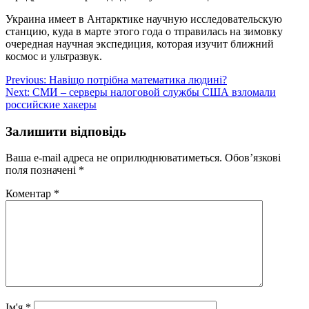
Украина имеет в Антарктике научную исследовательскую
станцию, куда в марте этого года о тправилась на зимовку
очередная научная экспедиция, которая изучит ближний
космос и ультразвук.
Навігація
Previous:
Навіщо потрібна математика людині?
Next:
СМИ – серверы налоговой службы США взломали
записів
российские хакеры
Залишити відповідь
Ваша e-mail адреса не оприлюднюватиметься.
Обов’язкові
поля позначені
*
Коментар
*
Ім'я
*