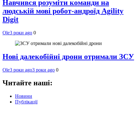
Навчився розуміти команди на
людській мові робот-андроїд Agility
Digit
Ole
3 роки ago
0
Нові далекобійні дрони отримали ЗСУ
Ole
3 роки ago
3 роки ago
0
Читайте наші:
Новини
Публікації