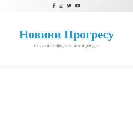
Skip
to
content
Новини Прогресу
світовий інформаційний ресурс