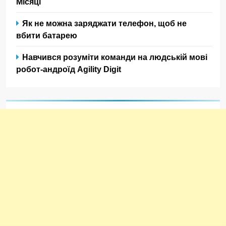
Місяці
Як не можна заряджати телефон, щоб не
вбити батарею
Навчився розуміти команди на людській мові
робот-андроїд Agility Digit