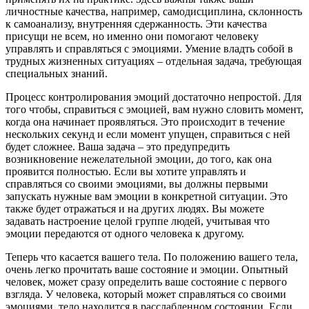
личностные качества, например, самодисциплина, склонность
к самоанализу, внутренняя сдержанность. Эти качества
присущи не всем, но именно они помогают человеку
управлять и справляться с эмоциями. Умение владть собой в
трудных жизненных ситуациях – отдельная задача, требующая
специальных знаний.
Процесс контролирования эмоций достаточно непростой. Для
того чтобы, справиться с эмоцией, вам нужно словить момент,
когда она начинает проявляться. Это происходит в течение
нескольких секунд и если момент упущен, справиться с ней
будет сложнее. Ваша задача – это предупредить
возникновение нежелательной эмоции, до того, как она
проявится полностью. Если вы хотите управлять и
справляться со своими эмоциями, вы должны первыми
запускать нужные вам эмоции в конкретной ситуации. Это
также будет отражаться и на других людях. Вы можете
задавать настроение целой группе людей, учитывая что
эмоции передаются от одного человека к другому.
Теперь что касается вашего тела. По положению вашего тела,
очень легко прочитать ваше состояние и эмоции. Опытный
человек, может сразу определить ваше состояние с первого
взгляда. У человека, который может справляться со своими
эмоциями, тело находится в расслабленном состоянии. Если