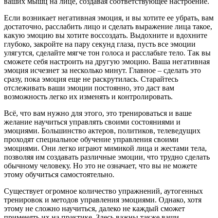
ваших мышц на лице, создавая соответствующее настроение.
Если возникает негативная эмоция, и вы хотите ее убрать, вам
достаточно, расслабить лицо и сделать выражение лица такое,
какую эмоцию вы хотите воссоздать. Выдохните и вдохните
глубоко, закройте на пару секунд глаза, пусть все эмоции
улягутся, сделайте мягче тон голоса и расслабьте тело. Так вы
сможете себя настроить на другую эмоцию. Ваша негативная
эмоция исчезнет за несколько минут. Главное – сделать это
сразу, пока эмоция еще не раскрутилась. Старайтесь
отслеживать ваши эмоции постоянно, это даст вам
возможность легко их изменять и контролировать.
Всё, что вам нужно для этого, это тренироваться и ваше
желание научиться управлять своими состояниями и
эмоциями. Большинство актеров, политиков, телеведущих
проходят специальное обучение управления своими
эмоциями. Они легко играют мимикой лица и жестами тела,
позволяя им создавать различные эмоции, что трудно сделать
обычному человеку. Но это не означает, что вы не можете
этому обучиться самостоятельно.
Существует огромное количество упражнений, аутогенных
тренировок и методов управления эмоциями. Однако, хотя
этому не сложно научиться, далеко не каждый сможет
применять их на практике. Здесь важны также ваши