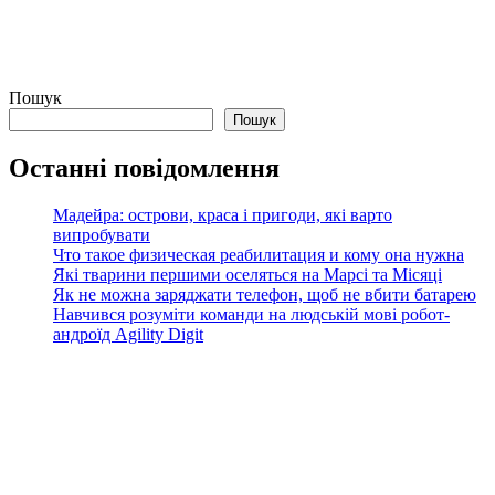
Пошук
Пошук
Останні повідомлення
Мадейра: острови, краса і пригоди, які варто
випробувати
Что такое физическая реабилитация и кому она нужна
Які тварини першими оселяться на Марсі та Місяці
Як не можна заряджати телефон, щоб не вбити батарею
Навчився розуміти команди на людській мові робот-
андроїд Agility Digit