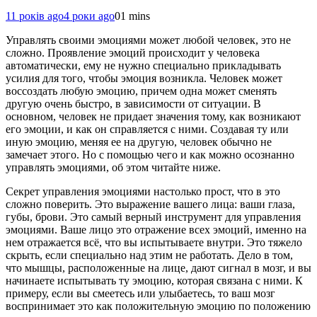
11 років ago
4 роки ago
0
1 mins
Управлять своими эмоциями может любой человек, это не
сложно. Проявление эмоций происходит у человека
автоматически, ему не нужно специально прикладывать
усилия для того, чтобы эмоция возникла. Человек может
воссоздать любую эмоцию, причем одна может сменять
другую очень быстро, в зависимости от ситуации. В
основном, человек не придает значения тому, как возникают
его эмоции, и как он справляется с ними. Создавая ту или
иную эмоцию, меняя ее на другую, человек обычно не
замечает этого. Но с помощью чего и как можно осознанно
управлять эмоциями, об этом читайте ниже.
Секрет управления эмоциями настолько прост, что в это
сложно поверить. Это выражение вашего лица: ваши глаза,
губы, брови. Это самый верный инструмент для управления
эмоциями. Ваше лицо это отражение всех эмоций, именно на
нем отражается всё, что вы испытываете внутри. Это тяжело
скрыть, если специально над этим не работать. Дело в том,
что мышцы, расположенные на лице, дают сигнал в мозг, и вы
начинаете испытывать ту эмоцию, которая связана с ними. К
примеру, если вы смеетесь или улыбаетесь, то ваш мозг
воспринимает это как положительную эмоцию по положению