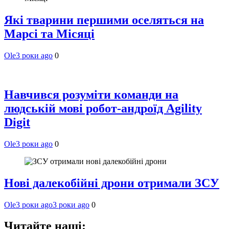
Які тварини першими оселяться на
Марсі та Місяці
Ole
3 роки ago
0
Навчився розуміти команди на
людській мові робот-андроїд Agility
Digit
Ole
3 роки ago
0
Нові далекобійні дрони отримали ЗСУ
Ole
3 роки ago
3 роки ago
0
Читайте наші: