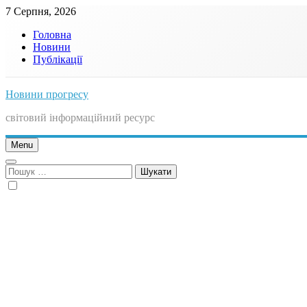
Skip
7 Серпня, 2026
to
Головна
content
Новини
Публікації
Новини прогресу
світовий інформаційний ресурс
Menu
Пошук: