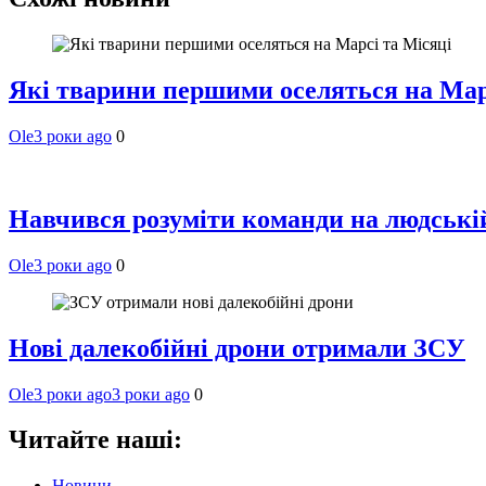
Які тварини першими оселяться на Мар
Ole
3 роки ago
0
Навчився розуміти команди на людській 
Ole
3 роки ago
0
Нові далекобійні дрони отримали ЗСУ
Ole
3 роки ago
3 роки ago
0
Читайте наші:
Новини