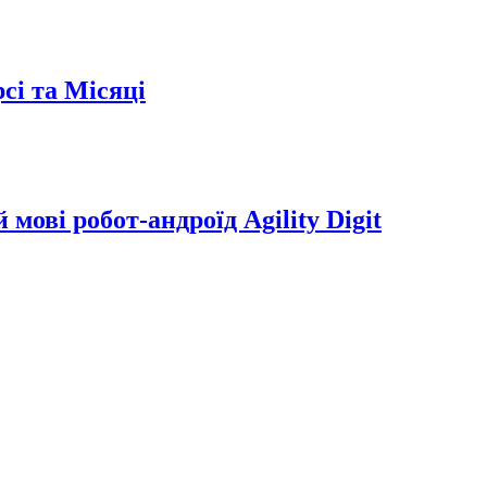
сі та Місяці
мові робот-андроїд Agility Digit