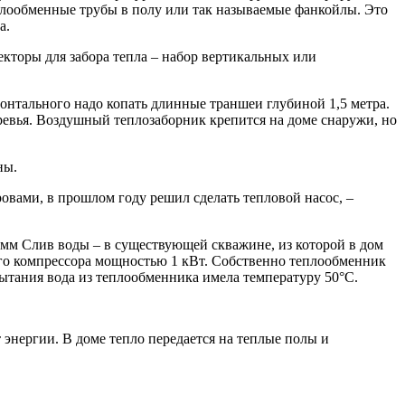
еплообменные трубы в полу или так называемые фанкойлы. Это
а.
екторы для забора тепла – набор вертикальных или
зонтального надо копать длинные траншеи глубиной 1,5 метра.
еревья. Воздушный теплозаборник крепится на доме снаружи, но
ны.
овами, в прошлом году решил сделать тепловой насос, –
 мм Слив воды – в существующей скважине, из которой в дом
ого компрессора мощностью 1 кВт. Собственно теплообменник
ытания вода из теплообменника имела температуру 50°С.
т энергии. В доме тепло передается на теплые полы и