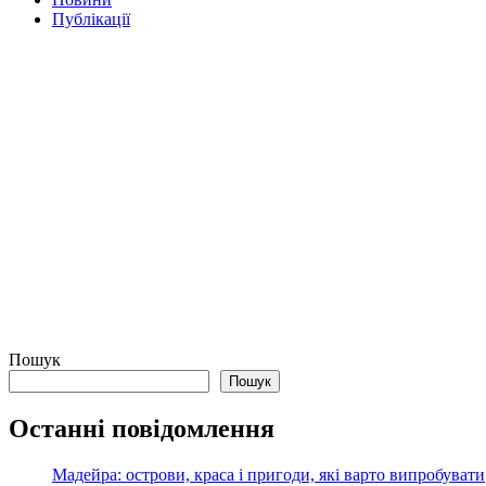
Публікації
Пошук
Пошук
Останні повідомлення
Мадейра: острови, краса і пригоди, які варто випробувати