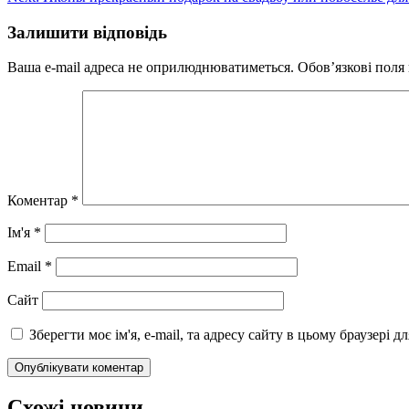
записів
Залишити відповідь
Ваша e-mail адреса не оприлюднюватиметься.
Обов’язкові поля
Коментар
*
Ім'я
*
Email
*
Сайт
Зберегти моє ім'я, e-mail, та адресу сайту в цьому браузері 
Схожі новини