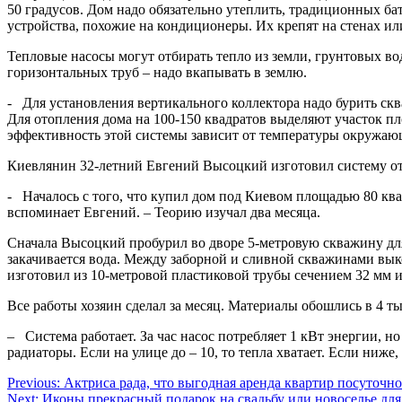
50 градусов. Дом надо обязательно утеплить, традиционных ба
устройства, похожие на кондиционеры. Их крепят на стенах ил
Тепловые насосы могут отбирать тепло из земли, грунтовых во
горизонтальных труб – надо вкапывать в землю.
- Для установления вертикального коллектора надо бурить скв
Для отопления дома на 100-150 квадратов выделяют участок пл
эффективность этой системы зависит от температуры окружающ
Киевлянин 32-летний Евгений Высоцкий изготовил систему от
- Началось с того, что купил дом под Киевом площадью 80 ква
вспоминает Евгений. – Теорию изучал два месяца.
Сначала Высоцкий пробурил во дворе 5-метровую скважину для
закачивается вода. Между заборной и сливной скважинами вык
изготовил из 10-метровой пластиковой трубы сечением 32 мм 
Все работы хозяин сделал за месяц. Материалы обошлись в 4 ты
– Система работает. За час насос потребляет 1 кВт энергии, но
радиаторы. Если на улице до – 10, то тепла хватает. Если ниж
Навігація
Previous:
Актриса рада, что выгодная аренда квартир посуточн
Next:
Иконы прекрасный подарок на свадьбу или новоселье для