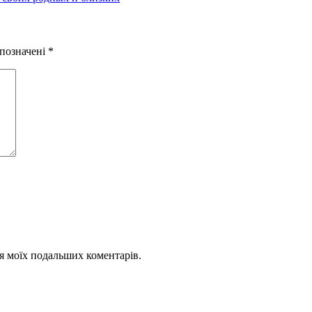
 позначені
*
для моїх подальших коментарів.