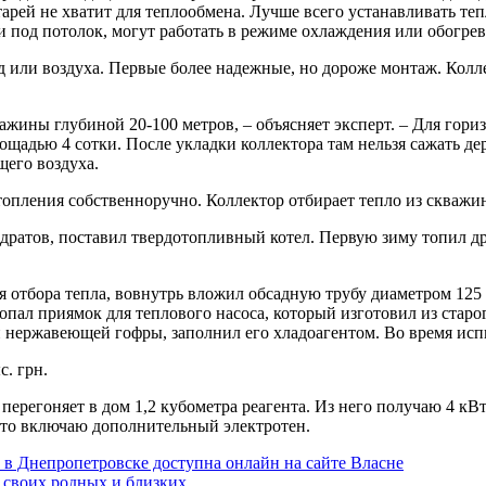
тарей не хватит для теплообмена. Лучше всего устанавливать т
и под потолок, могут работать в режиме охлаждения или обогрев
д или воздуха. Первые более надежные, но дороже монтаж. Колл
ажины глубиной 20-100 метров, – объясняет эксперт. – Для гори
ощадью 4 сотки. После укладки коллектора там нельзя сажать д
его воздуха.
опления собственноручно. Коллектор отбирает тепло из скважи
дратов, поставил твердотопливный котел. Первую зиму топил др
 отбора тепла, вовнутрь вложил обсадную трубу диаметром 125
опал приямок для теплового насоса, который изготовил из стар
и нержавеющей гофры, заполнил его хладоагентом. Во время исп
с. грн.
 перегоняет в дом 1,2 кубометра реагента. Из него получаю 4 кВ
е, то включаю дополнительный электротен.
о в Днепропетровске доступна онлайн на сайте Власне
 своих родных и близких