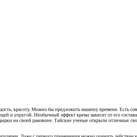
дость, красоту. Можно бы предложить машину времени. Есть со
щей и упругой. Необычный эффект крема зависит от его состава
дырки на своей раковине. Тайские ученые открыли отличные сво
популярен. Даже с первого применения можно оценить действие 