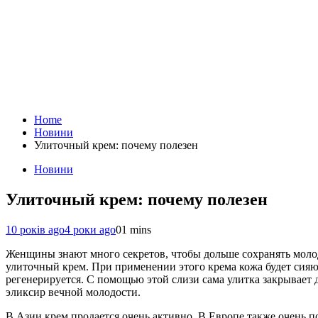
Home
Новини
Улиточный крем: почему полезен
Новини
Улиточный крем: почему полезен
10 років ago
4 роки ago
0
1 mins
Женщины знают много секретов, чтобы дольше сохранять моло
улиточный крем. При применении этого крема кожа будет сияю
регенерируется. С помощью этой слизи сама улитка закрывает 
эликсир вечной молодости.
В Азии крем продается очень активно. В Европе также очень 