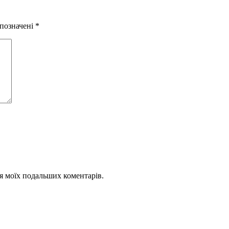
 позначені
*
для моїх подальших коментарів.