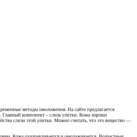
временные методы омоложения. На сайте предлагается
. Главный компонент – слизь улитки. Кожа хорошо
йства слизи этой улитки. Можно считать, что это вещество —
крема. Кожа оздоравливается и омолаживается. Возрастные