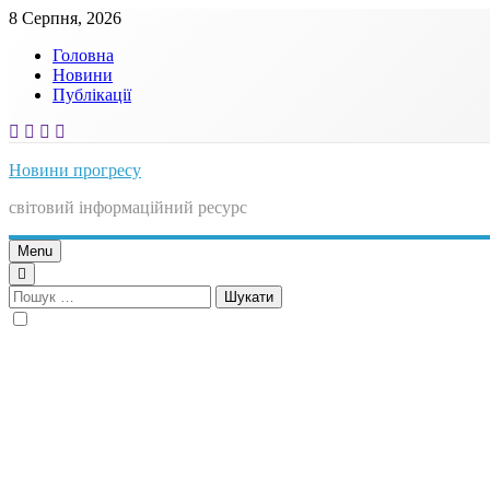
Skip
8 Серпня, 2026
to
Головна
content
Новини
Публікації
Новини прогресу
світовий інформаційний ресурс
Menu
Пошук: