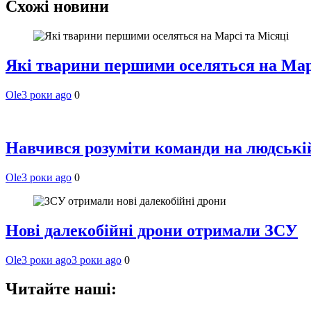
Схожі новини
Які тварини першими оселяться на Мар
Ole
3 роки ago
0
Навчився розуміти команди на людській 
Ole
3 роки ago
0
Нові далекобійні дрони отримали ЗСУ
Ole
3 роки ago
3 роки ago
0
Читайте наші: