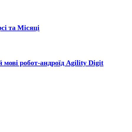
сі та Місяці
мові робот-андроїд Agility Digit