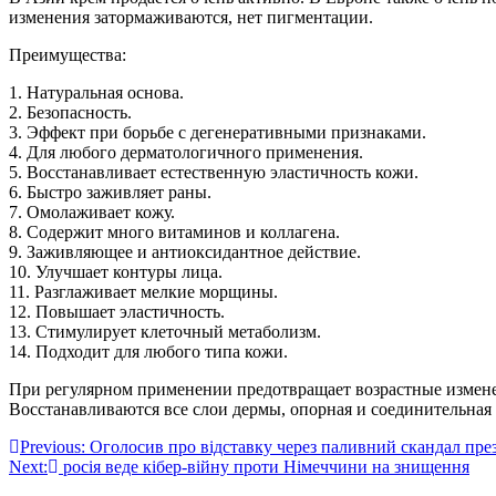
изменения затормаживаются, нет пигментации.
Преимущества:
1. Натуральная основа.
2. Безопасность.
3. Эффект при борьбе с дегенеративными признаками.
4. Для любого дерматологичного применения.
5. Восстанавливает естественную эластичность кожи.
6. Быстро заживляет раны.
7. Омолаживает кожу.
8. Содержит много витаминов и коллагена.
9. Заживляющее и антиоксидантное действие.
10. Улучшает контуры лица.
11. Разглаживает мелкие морщины.
12. Повышает эластичность.
13. Стимулирует клеточный метаболизм.
14. Подходит для любого типа кожи.
При регулярном применении предотвращает возрастные изменен
Восстанавливаются все слои дермы, опорная и соединительная 
Навігація
Previous:
Оголосив про відставку через паливний скандал през
Next:
росія веде кібер-війну проти Німеччини на знищення
записів