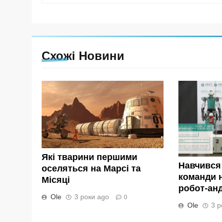
Схожі Новини
Які тварини першими
Навчився
оселяться на Марсі та
команди н
Місяці
робот-андр
Ole
3 роки ago
0
Ole
3 р