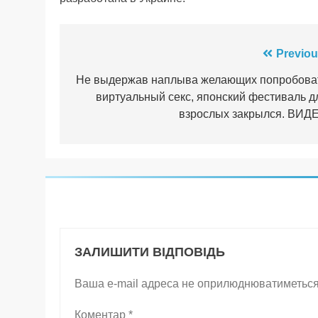
Навігація
Previou
записів
Не выдержав наплыва желающих попробова
виртуальный секс, японский фестиваль д
взрослых закрылся. ВИД
ЗАЛИШИТИ ВІДПОВІДЬ
Ваша e-mail адреса не оприлюднюватиметься
Коментар
*