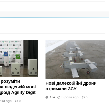
 розуміти
Нові далекобійні дрони
а людській мові
отримали ЗСУ
оїд Agility Digit
Ole
3 роки ago
0
оки ago
0