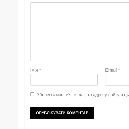
Ім'я
*
Email
*
Зберегти моє ім'я, e-mail, та адресу сайту в 