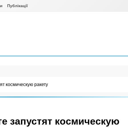
ни
Публікації
ят космическую ракету
е запустят космическую