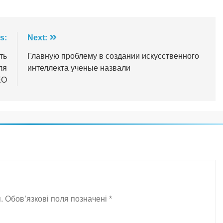
s:
Next:
ть
Главную проблему в создании искусственного
ля
интеллекта ученые назвали
ЕО
.
Обов’язкові поля позначені
*