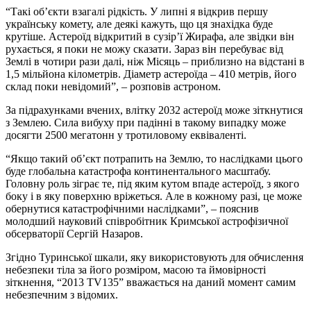
“Такі об’єкти взагалі рідкість. У липні я відкрив першу
українську комету, але деякі кажуть, що ця знахідка буде
крутіше. Астероїд відкритий в сузір’ї Жирафа, але звідки він
рухається, я поки не можу сказати. Зараз він перебуває від
Землі в чотири рази далі, ніж Місяць – приблизно на відстані в
1,5 мільйона кілометрів. Діаметр астероїда – 410 метрів, його
склад поки невідомий”, – розповів астроном.
За підрахунками вчених, влітку 2032 астероїд може зіткнутися
з Землею. Сила вибуху при падінні в такому випадку може
досягти 2500 мегатонн у тротиловому еквіваленті.
“Якщо такий об’єкт потрапить на Землю, то наслідками цього
буде глобальна катастрофа континентального масштабу.
Головну роль зіграє те, під яким кутом впаде астероїд, з якого
боку і в яку поверхню вріжеться. Але в кожному разі, це може
обернутися катастрофічними наслідками”, – пояснив
молодший науковий співробітник Кримської астрофізичної
обсерваторії Сергій Назаров.
Згідно Туринської шкали, яку використовують для обчислення
небезпеки тіла за його розміром, масою та ймовірності
зіткнення, “2013 TV135” вважається на даний момент самим
небезпечним з відомих.