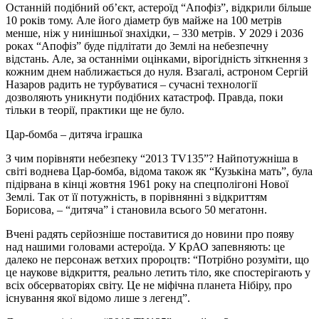
Останній подібний об’єкт, астероїд “Апофіз”, відкрили більше
10 років тому. Але його діаметр був майже на 100 метрів
менше, ніж у нинішньої знахідки, – 330 метрів. У 2029 і 2036
роках “Апофіз” буде підлітати до Землі на небезпечну
відстань. Але, за останніми оцінками, вірогідність зіткнення з
кожним днем наближається до нуля. Взагалі, астроном Сергій
Назаров радить не турбуватися – сучасні технології
дозволяють уникнути подібних катастроф. Правда, поки
тільки в теорії, практики ще не було.
Цар-бомба – дитяча іграшка
З чим порівняти небезпеку “2013 TV135”? Найпотужніша в
світі воднева Цар-бомба, відома також як “Кузькіна мать”, була
підірвана в кінці жовтня 1961 року на спецполігоні Нової
Землі. Так от її потужність, в порівнянні з відкриттям
Борисова, – “дитяча” і становила всього 50 мегатонн.
Вчені радять серйозніше поставитися до новини про появу
над нашими головами астероїда. У КрАО запевняють: це
далеко не персонаж ветхих пророцтв: “Потрібно розуміти, що
це наукове відкриття, реально летить тіло, яке спостерігають у
всіх обсерваторіях світу. Це не міфічна планета Нібіру, про
існування якої відомо лише з легенд”.