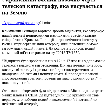
телескоп катастрофу, яка насувається
на Землю
13 років ago
4 роки ago
0
1 mins
Кримчанин Геннадій Борисов зробив відкриття, яке загрожує
нашій планеті неприємними наслідками. Зовсім недавно
співробітник Кримської станції астрономічного інституту
імені Штернберга виявив астероїд, який потенційно може
загрожувати нашій планеті. Як розповів Борисов, новий
космічний об’єкт отримав назву “2013 TV135”.
“Відкриття було зроблено в ніч з 12 на 13 жовтня з допомогою
телескопа власного виготовлення. Він має велике поле зору,
високу світлосилу і призначений для спостереження за
швидкими об’єктами і пошуку комет. Я проводив планові
спостереження і раптом побачив швидко рухомий об’єкт”, –
пояснив учений.
Отримана інформація була відправлена ​​в Міжнародний центр
малих планет в США, де підтвердили, що кримчанин став
першим, хто побачив новий навколоземний і потенційно
небезпечний астероїд.