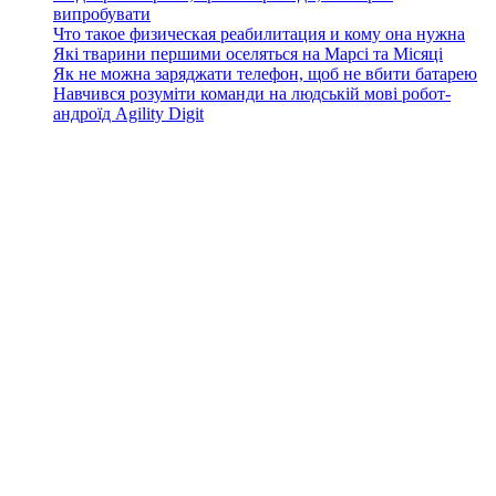
випробувати
Что такое физическая реабилитация и кому она нужна
Які тварини першими оселяться на Марсі та Місяці
Як не можна заряджати телефон, щоб не вбити батарею
Навчився розуміти команди на людській мові робот-
андроїд Agility Digit