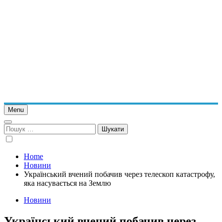
Menu
Пошук:
Home
Новини
Український вчений побачив через телескоп катастрофу,
яка насувається на Землю
Новини
Український вчений побачив через