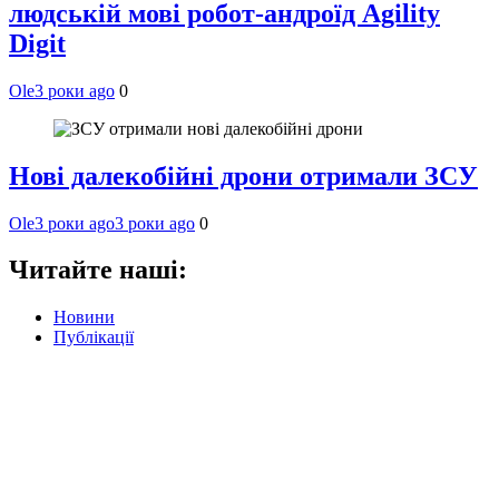
людській мові робот-андроїд Agility
Digit
Ole
3 роки ago
0
Нові далекобійні дрони отримали ЗСУ
Ole
3 роки ago
3 роки ago
0
Читайте наші:
Новини
Публікації