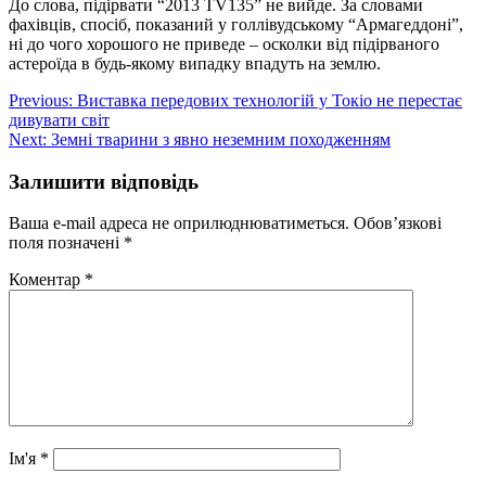
До слова, підірвати “2013 TV135” не вийде. За словами
фахівців, спосіб, показаний у голлівудському “Армагеддоні”,
ні до чого хорошого не приведе – осколки від підірваного
астероїда в будь-якому випадку впадуть на землю.
Навігація
Previous:
Виставка передових технологій у Токіо не перестає
дивувати світ
записів
Next:
Земні тварини з явно неземним походженням
Залишити відповідь
Ваша e-mail адреса не оприлюднюватиметься.
Обов’язкові
поля позначені
*
Коментар
*
Ім'я
*