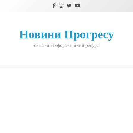
Skip
to
content
Новини Прогресу
світовий інформаційний ресурс