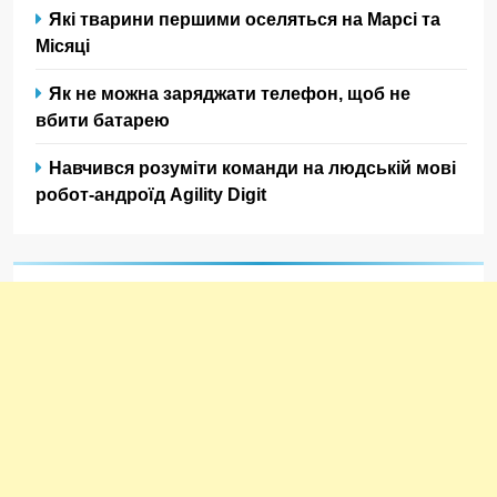
Які тварини першими оселяться на Марсі та
Місяці
Як не можна заряджати телефон, щоб не
вбити батарею
Навчився розуміти команди на людській мові
робот-андроїд Agility Digit