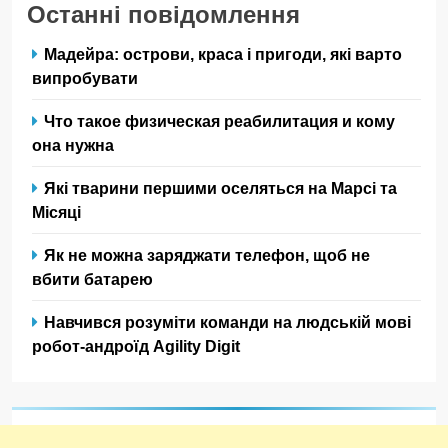
Останні повідомлення
Мадейра: острови, краса і пригоди, які варто
випробувати
Что такое физическая реабилитация и кому
она нужна
Які тварини першими оселяться на Марсі та
Місяці
Як не можна заряджати телефон, щоб не
вбити батарею
Навчився розуміти команди на людській мові
робот-андроїд Agility Digit