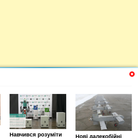
Навчився розуміти
Нові далекобійні