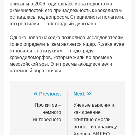
описаны в 2006 году, однако из-за недостатка
окаменелостей его принадлежность к крокодилам
оставалась под вопросом. Специалисты полагали,
что рептилия — плотоядный динозавр.
Однако новая находка позволила исследователям
точно определить, кем является ящер. R.sakalavae
относится к нотозухиям — подотряду
крокодиломорфов, которые жили во времена
мезозойской эры. Эти пресмыкающиеся вели
наземный образ жизни.
Навігація
Previous:
Next:
записів
Про китов –
Ученые выяснили,
немного
как древние
интересного
египтяне смогли
возвести пирамиду
Хеопса. ВИДЕО