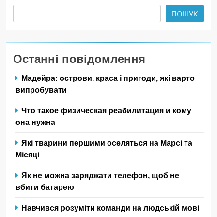
ПОШУК
Останні повідомлення
Мадейра: острови, краса і пригоди, які варто
випробувати
Что такое физическая реабилитация и кому
она нужна
Які тварини першими оселяться на Марсі та
Місяці
Як не можна заряджати телефон, щоб не
вбити батарею
Навчився розуміти команди на людській мові