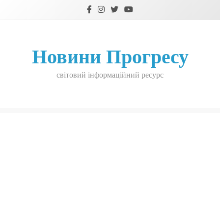
Skip
to
content
Новини Прогресу
світовий інформаційний ресурс