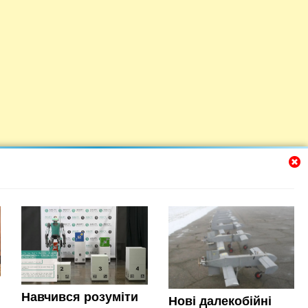
Навчився розуміти
Нові далекобійні