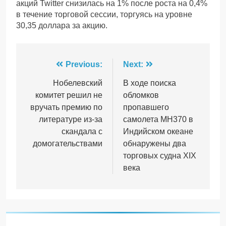
акций Twitter снизилась на 1% после роста на 0,4%
в течение торговой сессии, торгуясь на уровне
30,35 доллара за акцию.
Навігація
Previous:
Next:
записів
Нобелевский
В ходе поиска
комитет решил не
обломков
вручать премию по
пропавшего
литературе из-за
самолета MH370 в
скандала с
Индийском океане
домогательствами
обнаружены два
торговых судна XIX
века