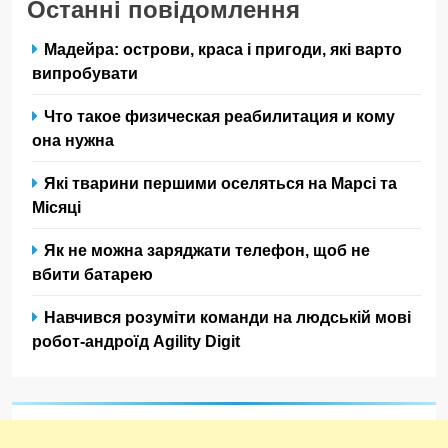
Останні повідомлення
Мадейра: острови, краса і пригоди, які варто
випробувати
Что такое физическая реабилитация и кому
она нужна
Які тварини першими оселяться на Марсі та
Місяці
Як не можна заряджати телефон, щоб не
вбити батарею
Навчився розуміти команди на людській мові
робот-андроїд Agility Digit