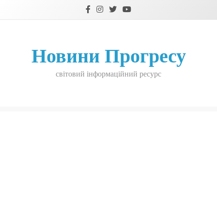
Skip
to
content
Новини Прогресу
світовий інформаційний ресурс