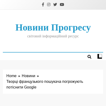
Skip
to
content
Новини Прогресу
світовий інформаційний ресурс
Home
Новини
Творці французького пошукача погрожують
потіснити Google