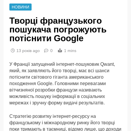
НОВИНИ
Творці французького
пошукача погрожують
потіснити Google
13 років ago
0
1 mins
У Франції запущений інтернет-пошуковик Qwant,
який, як заявляють його творці, має всі шанси
потіснити світового гіганта американського
походження Google. Головними перевагами
вітчизняної розробки французи називають
можливість пошуку інформації в соціальних
мережах і зручну форму видачі результатів.
Стратегію розвитку інтернет-ресурсу на
французькому і міжнародному ринку його творці
поки тримають в таємниці, відомо лише, що доходи