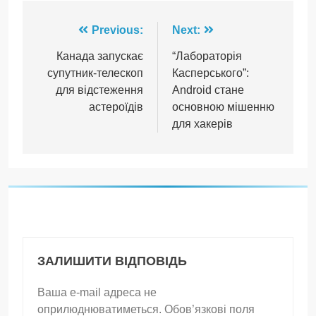
Навігація
Previous:
Next:
записів
Канада запускає
“Лабораторія
супутник-телескоп
Касперського”​​:
для відстеження
Android стане
астероїдів
основною мішенню
для хакерів
ЗАЛИШИТИ ВІДПОВІДЬ
Ваша e-mail адреса не
оприлюднюватиметься.
Обов’язкові поля