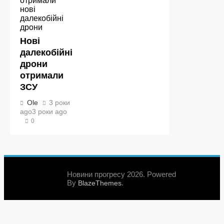
Нові
далекобійні
дрони
отримали
ЗСУ
Ole
3 роки
ago
3 роки ago
0
Новини прогресу 2026. Powered
By
.
BlazeThemes