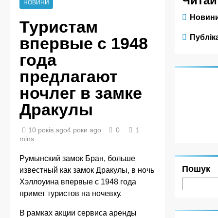
Читай
НОВИНИ
Новин
Туристам
Публіка
впервые с 1948
года
предлагают
ночлег в замке
Дракулы
10 років ago
4 роки ago
0
1
mins
Румынский замок Бран, больше
Пошук
известный как замок Дракулы, в ночь
Хэллоуина впервые с 1948 года
примет туристов на ночевку.
В рамках акции сервиса аренды