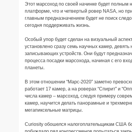
Этот марсоход по своей начинке будет полным на
платформе, что и четвертый ровер NASA, но при
главным предназначением будет не поиск следо
сегодня поддерживать жизнь.
Особый упор будет сделан на визуальный аспект
установлено сразу семь научных камер, девять
записывающих устройств. Они будут предназнач
процесса посадки марсохода, начиная с его вх
планеты.
В этом отношении “Марс-2020” заметно превосхо
работает 17 камер, а на роверах “Спирит” и “Оп
числа камер – марсоход, следуя примеру совр
камер, научится делать панорамные и трехмерн
мегапиксельные матрицы.
Curiosity обошелся налогоплательщикам США бо
побуждало ряд конгрессменов попытаться закры