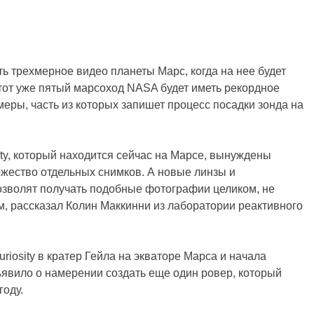
ь трехмерное видео планеты Марс, когда на нее будет
тот уже пятый марсоход NASA будет иметь рекордное
амеры, часть из которых запишет процесс посадки зонда на
ty, который находится сейчас на Марсе, вынуждены
жество отдельных снимков. А новые линзы и
зволят получать подобные фотографии целиком, не
, рассказал Колин Маккинни из лаборатории реактивного
riosity в кратер Гейла на экваторе Марса и начала
ъявило о намерении создать еще один ровер, который
году.