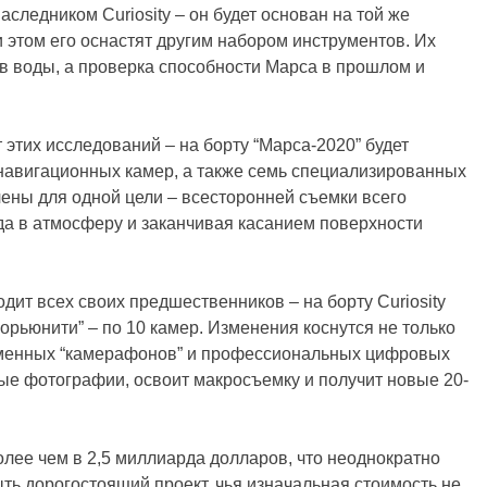
следником Curiosity – он будет основан на той же
 этом его оснастят другим набором инструментов. Их
в воды, а проверка способности Марса в прошлом и
 этих исследований – на борту “Марса-2020” будет
 навигационных камер, а также семь специализированных
ены для одной цели – всесторонней съемки всего
ода в атмосферу и заканчивая касанием поверхности
дит всех своих предшественников – на борту Curiosity
порьюнити” – по 10 камер. Изменения коснутся не только
еменных “камерафонов” и профессиональных цифровых
ые фотографии, освоит макросъемку и получит новые 20-
лее чем в 2,5 миллиарда долларов, что неоднократно
ть дорогостоящий проект, чья изначальная стоимость не