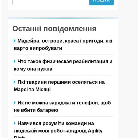
Останні повідомлення
Мадейра: острови, краса і пригоди, які
варто випробувати
Что такое физическая реабилитация и
кому она нужна
Які тварини першими оселяться на
Марсі та Місяці
Як не можна заряджати телефон, щоб
не вбити батарею
Навчився розуміти команди на
людській мові робот-андроїд Agility
Digit