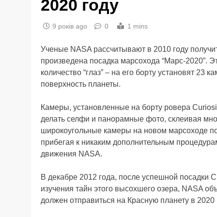
2020 году
9 років ago
0
1 mins
Ученые NASA рассчитывают в 2010 году получит
произведена посадка марсохода “Марс-2020”. Э
количество “глаз” – на его борту установят 23 к
поверхность планеты.
Камеры, установленные на борту ровера Curiosi
делать селфи и панорамные фото, склеивая мно
широкоугольные камеры на новом марсоходе по
прибегая к никаким дополнительным процедурам
движения NASA.
В декабре 2012 года, после успешной посадки Cu
изучения тайн этого высохшего озера, NASA об
должен отправиться на Красную планету в 2020 