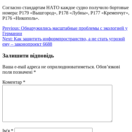
Согласно стандартам НАТО каждое судно получило бортовые
номера: Р179 «Вышгород», Р178 «Лубны», Р177 «Кременчуг»,
Р176 «Никополь».
Навігація
Previous:
Обнаружились масштабные проблемы с экологией у
Германии
записів
Next:
Как защитить информпространство, а не стать угрозой
ему – законопроект 6688
Залишити відповідь
Ваша e-mail адреса не оприлюднюватиметься.
Обов’язкові
поля позначені
*
Коментар
*
Ім'я
*