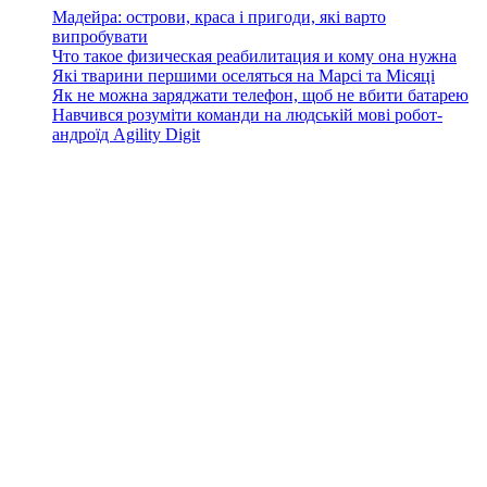
Мадейра: острови, краса і пригоди, які варто
випробувати
Что такое физическая реабилитация и кому она нужна
Які тварини першими оселяться на Марсі та Місяці
Як не можна заряджати телефон, щоб не вбити батарею
Навчився розуміти команди на людській мові робот-
андроїд Agility Digit