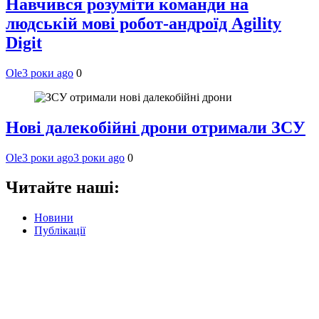
Навчився розуміти команди на
людській мові робот-андроїд Agility
Digit
Ole
3 роки ago
0
Нові далекобійні дрони отримали ЗСУ
Ole
3 роки ago
3 роки ago
0
Читайте наші:
Новини
Публікації