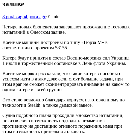
заливе
8 років ago
4 роки ago
0
1 mins
Четыре новых бронекатера завершают прохождение тестовых
испытаний в Одесском заливе.
Военные машины построены по типу «Гюрза-М» в
соответствии с проектом 58155.
Катера будут приняты в состав Военно-морских сил Украины
1 июля в торжественной обстановке в День флота Украины.
Военные моряки рассказали, что такие катера способны с
успехом идти в атаку даже если стоят большие задачи, при
этом враг не сможет сконцентрировать внимание на каком-то
одном катере из всей группы.
Это стало возможно благодаря корпусу, изготовленному по
технологии Stealth, а также дымовой завесе.
Судна подобного плана проходили множество испытаний,
показав свою возможность подходить незаметно к
противнику на дистанцию огневого поражения, имея при
этом возможность прицельно атаковать.