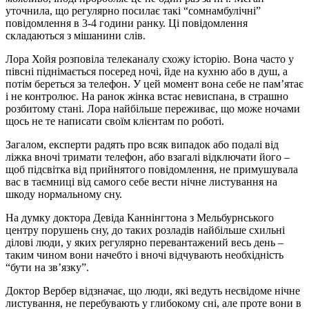
уточнила, що регулярно посилає такі “сомнамбулічні”
повідомлення в 3-4 години ранку. Ці повідомлення
складаються з мішанини слів.
Лора Хойя розповіла телеканалу схожу історію. Вона часто у
півсні піднімається посеред ночі, йде на кухню або в душ, а
потім береться за телефон. У цей момент вона себе не пам’ятає
і не контролює. На ранок жінка встає невиспана, в страшно
розбитому стані. Лора найбільше переживає, що може ночами
щось не те написати своїм клієнтам по роботі.
Загалом, експерти радять про всяк випадок або подалі від
ліжка вночі тримати телефон, або взагалі відключати його –
щоб підсвітка від прийнятого повідомлення, не примушувала
вас в таємниці від самого себе вести нічне листування на
шкоду нормальному сну.
На думку доктора Девіда Каннінгтона з Мельбурнського
центру порушень сну, до таких розладів найбільше схильні
ділові люди, у яких регулярно перевантажений весь день –
таким чином вони начебто і вночі відчувають необхідність
“бути на зв’язку”.
Доктор Вербер відзначає, що люди, які ведуть несвідоме нічне
листування, не перебувають у глибокому сні, але проте вони в