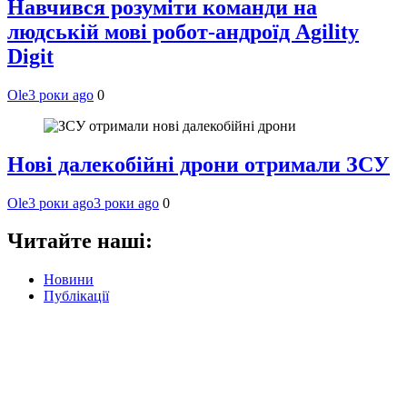
Навчився розуміти команди на
людській мові робот-андроїд Agility
Digit
Ole
3 роки ago
0
Нові далекобійні дрони отримали ЗСУ
Ole
3 роки ago
3 роки ago
0
Читайте наші:
Новини
Публікації