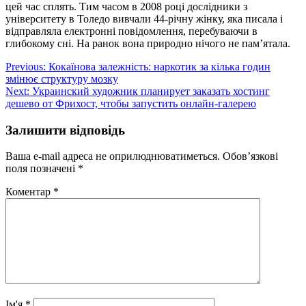
цей час сплять. Тим часом в 2008 році дослідники з
університету в Толедо вивчали 44-річну жінку, яка писала і
відправляла електронні повідомлення, перебуваючи в
глибокому сні. На ранок вона природно нічого не пам’ятала.
Навігація
Previous:
Кокаїнова залежність: наркотик за кілька годин
змінює структуру мозку
записів
Next:
Украинский художник планирует заказать хостинг
дешево от Фрихост, чтобы запустить онлайн-галерею
Залишити відповідь
Ваша e-mail адреса не оприлюднюватиметься.
Обов’язкові
поля позначені
*
Коментар
*
Ім'я
*