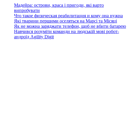
Мадейра: острови, краса і пригоди, які варто
випробувати
Что такое физическая реабилитация и кому она нужна
Які тварини першими оселяться на Марсі та Місяці
Як не можна заряджати телефон, щоб не вбити батарею
Навчився розуміти команди на людській мові робот-
андроїд Agility Digit