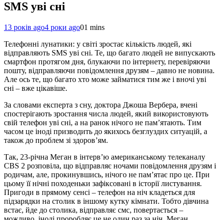
SMS уві сні
13 років ago
4 роки ago
0
1 mins
Телефонні лунатики: у світі зростає кількість людей, які
відправляють SMS уві сні. Те, що багато людей не випускають
смартфон протягом дня, блукаючи по інтернету, перевіряючи
пошту, відправляючи повідомлення друзям – давно не новина.
Але ось те, що багато хто може займатися тим же і вночі уві
сні – вже цікавіше.
За словами експерта з сну, доктора Джоша Вербера, вчені
спостерігають зростання числа людей, який використовують
свій телефон уві сні, а на ранок нічого не пам’ятають. Тим
часом це іноді призводить до якихось безглуздих ситуацій, а
також до проблем зі здоров’ям.
Так, 23-річна Меган в інтерв’ю американському телеканалу
CBS 2 розповіла, що відправляє ночами повідомлення друзям і
родичам, але, прокинувшись, нічого не пам’ятає про це. При
цьому її нічні походеньки зафіксовані в історії листування.
Пригоди в прямому сенсі – телефон на ніч кладеться для
підзарядки на столик в іншому кутку кімнати. Тобто дівчина
встає, йде до столика, відправляє смс, повертається –
можливо, іноді проробляє це не один раз за ніч. Меган