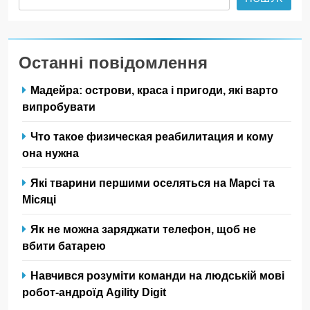
Останні повідомлення
Мадейра: острови, краса і пригоди, які варто
випробувати
Что такое физическая реабилитация и кому
она нужна
Які тварини першими оселяться на Марсі та
Місяці
Як не можна заряджати телефон, щоб не
вбити батарею
Навчився розуміти команди на людській мові
робот-андроїд Agility Digit