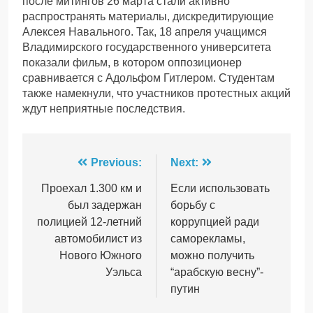
после митингов 26 марта стали активно
распространять материалы, дискредитирующие
Алексея Навального. Так, 18 апреля учащимся
Владимирского государственного университета
показали фильм, в котором оппозиционер
сравнивается с Адольфом Гитлером. Студентам
также намекнули, что участников протестных акций
ждут неприятные последствия.
Навігація
Previous:
Next:
записів
Проехал 1.300 км и
Если использовать
был задержан
борьбу с
полицией 12-летний
коррупцией ради
автомобилист из
саморекламы,
Нового Южного
можно получить
Уэльса
“арабскую весну”-
путин