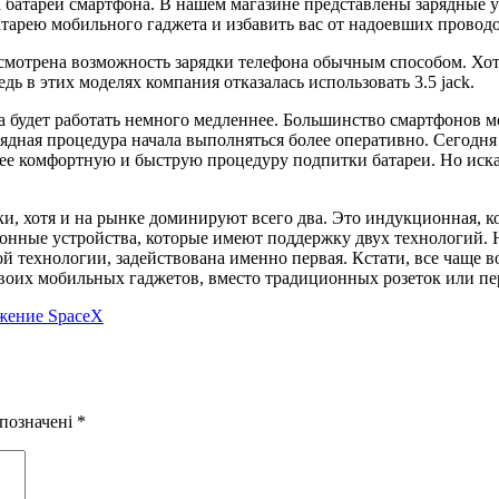
дка батареи смартфона. В нашем магазине представлены зарядны
атарею мобильного гаджета и избавить вас от надоевших проводо
смотрена возможность зарядки телефона обычным способом. Хотя
 в этих моделях компания отказалась использовать 3.5 jack.
а будет работать немного медленнее. Большинство смартфонов м
арядная процедура начала выполняться более оперативно. Сегодн
олее комфортную и быструю процедуру подпитки батареи. Но иск
, хотя и на рынке доминируют всего два. Это индукционная, кот
онные устройства, которые имеют поддержку двух технологий. 
технологии, задействована именно первая. Кстати, все чаще во
своих мобильных гаджетов, вместо традиционных розеток или п
ижение SpaceX
 позначені
*