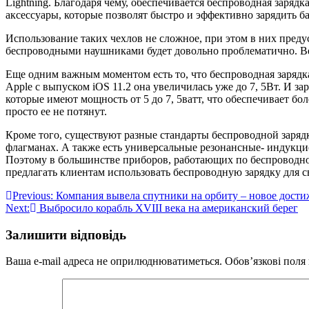
Lightning. Благодаря чему, обеспечивается беспроводная заря
аксессуары, которые позволят быстро и эффективно зарядить б
Использование таких чехлов не сложное, при этом в них преду
беспроводными наушниками будет довольно проблематично. Ведь
Еще одним важным моментом есть то, что беспроводная зарядк
Apple с выпуском iOS 11.2 она увеличилась уже до 7, 5Вт. И з
которые имеют мощность от 5 до 7, 5ватт, что обеспечивает б
просто ее не потянут.
Кроме того, существуют разные стандарты беспроводной зарядки
флагманах. А также есть универсальные резонансные- индукци
Поэтому в большинстве приборов, работающих по беспроводной 
предлагать клиентам использовать беспроводную зарядку для 
Навігація
Previous:
Компания вывела спутники на орбиту – новое дост
Next:
Выбросило корабль XVIII века на американский берег
записів
Залишити відповідь
Ваша e-mail адреса не оприлюднюватиметься.
Обов’язкові поля