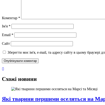
Коментар
*
Ім'я
*
Email
*
Сайт
Зберегти моє ім'я, e-mail, та адресу сайту в цьому браузері 
Схожі новини
Які тварини першими оселяться на Мар