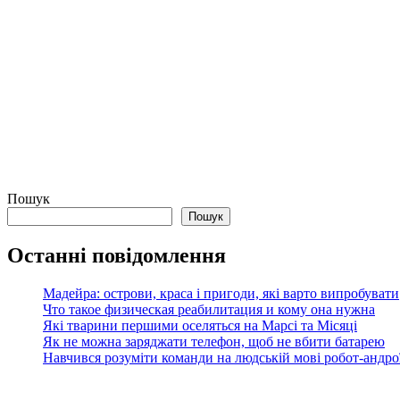
Пошук
Пошук
Останні повідомлення
Мадейра: острови, краса і пригоди, які варто випробувати
Что такое физическая реабилитация и кому она нужна
Які тварини першими оселяться на Марсі та Місяці
Як не можна заряджати телефон, щоб не вбити батарею
Навчився розуміти команди на людській мові робот-андроїд