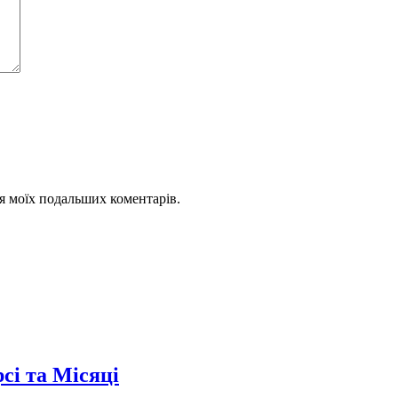
для моїх подальших коментарів.
сі та Місяці