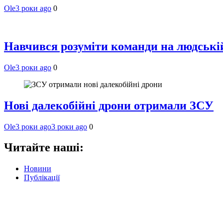
Ole
3 роки ago
0
Навчився розуміти команди на людській 
Ole
3 роки ago
0
Нові далекобійні дрони отримали ЗСУ
Ole
3 роки ago
3 роки ago
0
Читайте наші:
Новини
Публікації