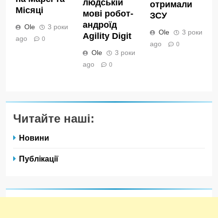
людській
отримали
Місяці
мові робот-
ЗСУ
андроїд
Ole
3 роки
Ole
3 роки
Agility Digit
ago
0
ago
0
Ole
3 роки
ago
0
Читайте наші:
Новини
Публікації