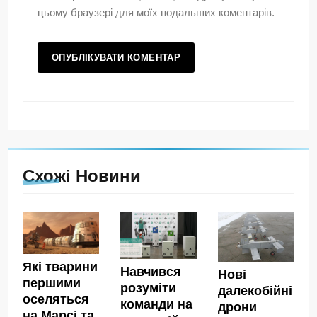
цьому браузері для моїх подальших коментарів.
Схожі Новини
Які тварини
Навчився
Нові
першими
розуміти
далекобійні
оселяться
команди на
дрони
на Марсі та