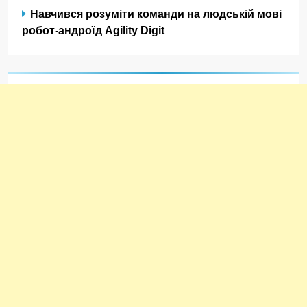
Навчився розуміти команди на людській мові
робот-андроїд Agility Digit