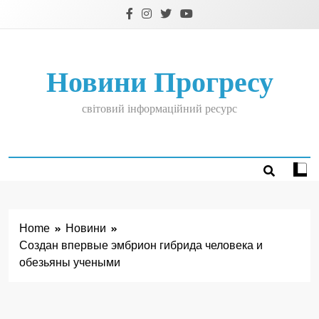
Skip
to
content
Новини Прогресу
світовий інформаційний ресурс
Home
Новини
Создан впервые эмбрион гибрида человека и
обезьяны учеными