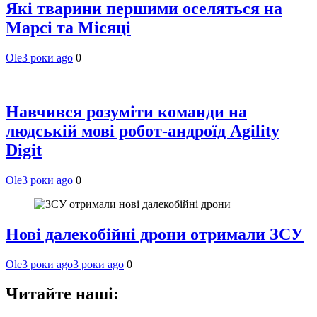
Які тварини першими оселяться на
Марсі та Місяці
Ole
3 роки ago
0
Навчився розуміти команди на
людській мові робот-андроїд Agility
Digit
Ole
3 роки ago
0
Нові далекобійні дрони отримали ЗСУ
Ole
3 роки ago
3 роки ago
0
Читайте наші: