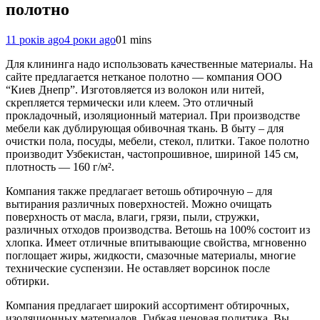
полотно
11 років ago
4 роки ago
0
1 mins
Для клининга надо использовать качественные материалы. На
сайте предлагается нетканое полотно — компания ООО
“Киев Днепр”. Изготовляется из волокон или нитей,
скрепляется термически или клеем. Это отличный
прокладочный, изоляционный материал. При производстве
мебели как дублирующая обивочная ткань. В быту – для
очистки пола, посуды, мебели, стекол, плитки. Такое полотно
производит Узбекистан, частопрошивное, шириной 145 см,
плотность — 160 г/м².
Компания также предлагает ветошь обтирочную – для
вытирания различных поверхностей. Можно очищать
поверхность от масла, влаги, грязи, пыли, стружки,
различных отходов производства. Ветошь на 100% состоит из
хлопка. Имеет отличные впитывающие свойства, мгновенно
поглощает жиры, жидкости, смазочные материалы, многие
технические суспензии. Не оставляет ворсинок после
обтирки.
Компания предлагает широкий ассортимент обтирочных,
изоляционных материалов. Гибкая ценовая политика. Вы