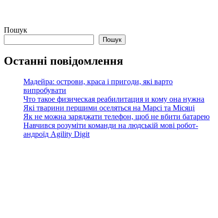
Пошук
Пошук
Останні повідомлення
Мадейра: острови, краса і пригоди, які варто
випробувати
Что такое физическая реабилитация и кому она нужна
Які тварини першими оселяться на Марсі та Місяці
Як не можна заряджати телефон, щоб не вбити батарею
Навчився розуміти команди на людській мові робот-
андроїд Agility Digit