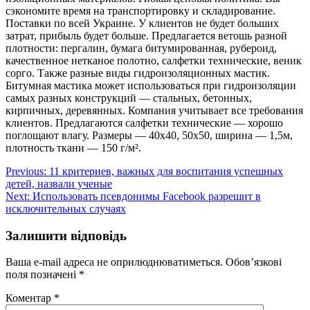
сэкономите время на транспортировку и складирование.
Поставки по всей Украине. У клиентов не будет больших
затрат, прибыль будет больше. Предлагается ветошь разной
плотности: пергалин, бумага битумированная, рубероид,
качественное нетканое полотно, салфетки технические, веник
сорго. Также разные виды гидроизоляционных мастик.
Битумная мастика может использоваться при гидроизоляции
самых разных конструкций — стальных, бетонных,
кирпичных, деревянных. Компания учитывает все требования
клиентов. Предлагаются салфетки технические — хорошо
поглощают влагу. Размеры — 40х40, 50х50, ширина — 1,5м,
плотность ткани — 150 г/м².
Навігація
Previous:
11 критериев, важных для воспитания успешных
детей, назвали ученые
записів
Next:
Использовать псевдонимы Facebook разрешит в
исключительных случаях
Залишити відповідь
Ваша e-mail адреса не оприлюднюватиметься.
Обов’язкові
поля позначені
*
Коментар
*