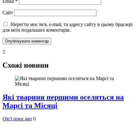
Email
*
Сайт
Зберегти моє ім'я, e-mail, та адресу сайту в цьому браузері
для моїх подальших коментарів.
Схожі новини
Які тварини першими оселяться на
Марсі та Місяці
Ole
3 роки ago
0