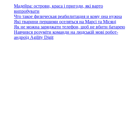
Мадейра: острови, краса і пригоди, які варто
випробувати
Что такое физическая реабилитация и кому она нужна
Які тварини першими оселяться на Марсі та Місяці
Як не можна заряджати телефон, щоб не вбити батарею
Навчився розуміти команди на людській мові робот-
андроїд Agility Digit