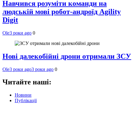
Навчився розуміти команди на
людській мові робот-андроїд Agility
Digit
Ole
3 роки ago
0
Нові далекобійні дрони отримали ЗСУ
Ole
3 роки ago
3 роки ago
0
Читайте наші:
Новини
Публікації