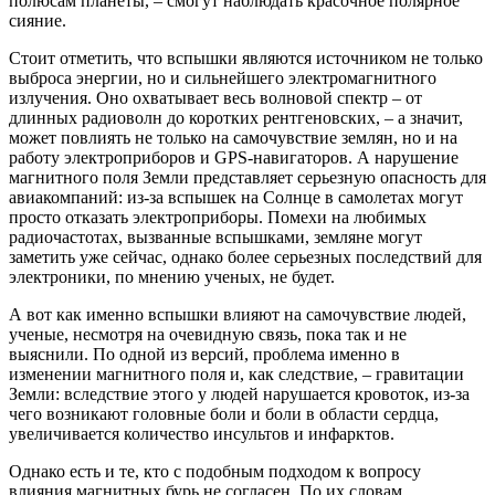
полюсам планеты, – смогут наблюдать красочное полярное
сияние.
Стоит отметить, что вспышки являются источником не только
выброса энергии, но и сильнейшего электромагнитного
излучения. Оно охватывает весь волновой спектр – от
длинных радиоволн до коротких рентгеновских, – а значит,
может повлиять не только на самочувствие землян, но и на
работу электроприборов и GPS-навигаторов. А нарушение
магнитного поля Земли представляет серьезную опасность для
авиакомпаний: из-за вспышек на Солнце в самолетах могут
просто отказать электроприборы. Помехи на любимых
радиочастотах, вызванные вспышками, земляне могут
заметить уже сейчас, однако более серьезных последствий для
электроники, по мнению ученых, не будет.
А вот как именно вспышки влияют на самочувствие людей,
ученые, несмотря на очевидную связь, пока так и не
выяснили. По одной из версий, проблема именно в
изменении магнитного поля и, как следствие, – гравитации
Земли: вследствие этого у людей нарушается кровоток, из-за
чего возникают головные боли и боли в области сердца,
увеличивается количество инсультов и инфарктов.
Однако есть и те, кто с подобным подходом к вопросу
влияния магнитных бурь не согласен. По их словам,