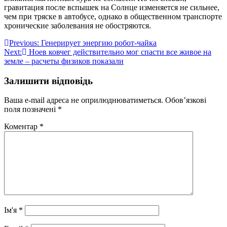
гравитация после вспышек на Солнце изменяется не сильнее,
чем при тряске в автобусе, однако в общественном транспорте
хронические заболевания не обостряются.
Навігація
Previous:
Генерирует энергию робот-чайка
Next:
Ноев ковчег действительно мог спасти все живое на
записів
земле – расчеты физиков показали
Залишити відповідь
Ваша e-mail адреса не оприлюднюватиметься.
Обов’язкові
поля позначені
*
Коментар
*
Ім'я
*