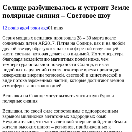
Солнце разбушевалось и устроит Земле
полярные сияния – Световое шоу
12 років ago
4 роки ago
0
1 mins
Серия мощных вспышек произошла 28 – 30 марта возле
солнечных пятен AR2017. Пятна на Солнце, как и на любой
другой звезде, образуются на фотосфере той излучающей
части светила, которая делает его видимой. Их температура
благодаря воздействию магнитных полей ниже, чем
температура остальной поверхности Солнца, и из-за
подобных нарушений спустя некоторое время происходят
извержения энергии тепловой, световой и кинетической в
виде потока заряженных частиц, которые достигают земной
атмосферы за несколько дней.
Вспышки на Солнце могут вызвать магнитную бурю и
полярные сияния
Вспышки, по своей силе сопоставимы с одновременным
взрывом миллионов мегатонных водородных бомб.
Неудивительно, что часть световой энергии дойдет до Земли:
жители высоких широт – регионов, приближенных к