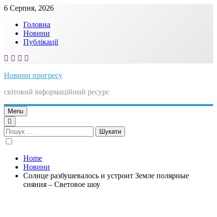
Skip
6 Серпня, 2026
to
Головна
content
Новини
Публікації
Новини прогресу
світовий інформаційний ресурс
Menu
Пошук:
Home
Новини
Солнце разбушевалось и устроит Земле полярные
сияния – Световое шоу