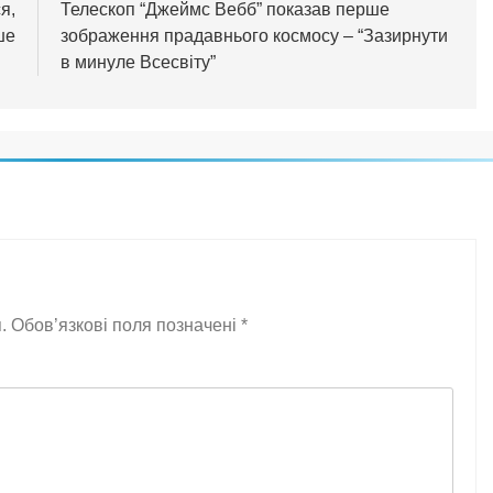
я,
Телескоп “Джеймс Вебб” показав перше
ше
зображення прадавнього космосу – “Зазирнути
в минуле Всесвіту”
.
Обов’язкові поля позначені
*