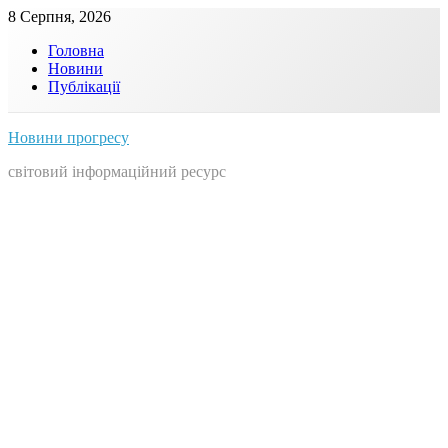
Skip
8 Серпня, 2026
to
Головна
content
Новини
Публікації
Новини прогресу
світовий інформаційний ресурс