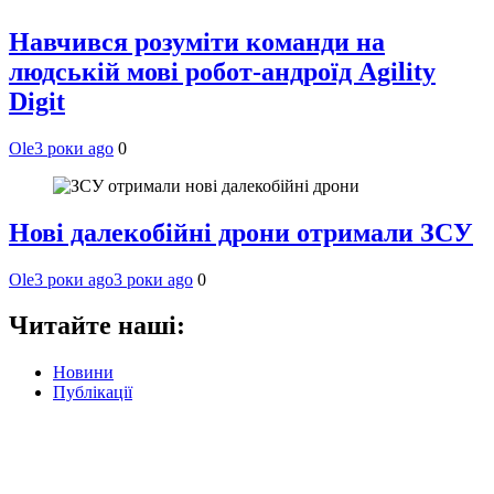
Навчився розуміти команди на
людській мові робот-андроїд Agility
Digit
Ole
3 роки ago
0
Нові далекобійні дрони отримали ЗСУ
Ole
3 роки ago
3 роки ago
0
Читайте наші:
Новини
Публікації