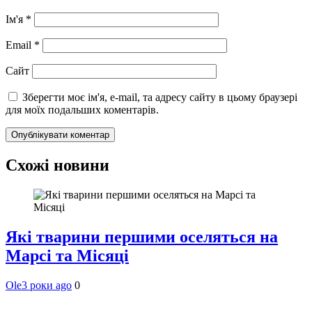
Ім'я
*
Email
*
Сайт
Зберегти моє ім'я, e-mail, та адресу сайту в цьому браузері
для моїх подальших коментарів.
Схожі новини
Які тварини першими оселяться на
Марсі та Місяці
Ole
3 роки ago
0