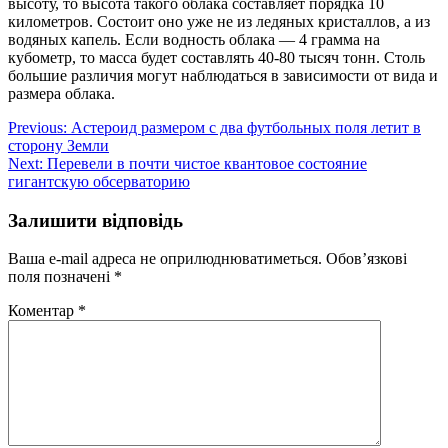
высоту, то высота такого облака составляет порядка 10
километров. Состоит оно уже не из ледяных кристаллов, а из
водяных капель. Если водность облака — 4 грамма на
кубометр, то масса будет составлять 40-80 тысяч тонн. Столь
большие различия могут наблюдаться в зависимости от вида и
размера облака.
Навігація
Previous:
Астероид размером с два футбольных поля летит в
сторону Земли
записів
Next:
Перевели в почти чистое квантовое состояние
гигантскую обсерваторию
Залишити відповідь
Ваша e-mail адреса не оприлюднюватиметься.
Обов’язкові
поля позначені
*
Коментар
*