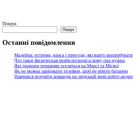
Пошук
Пошук
Останні повідомлення
Мадейра: острови, краса і пригоди, які варто випробувати
Что такое физическая реабилитация и кому она нужна
Які тварини першими оселяться на Марсі та Місяці
Як не можна заряджати телефон, щоб не вбити батарею
Навчився розуміти команди на людській мові робот-андроїд