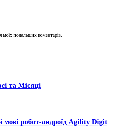
для моїх подальших коментарів.
сі та Місяці
мові робот-андроїд Agility Digit