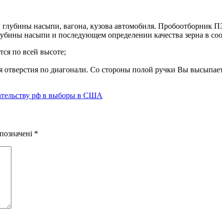
глубины насыпи, вагона, кузова автомобиля. Пробоотборник ПЗК
 глубины насыпи и последующем определении качества зерна в с
тся по всей высоте;
я отверстия по диагонали. Со стороны полой ручки Вы высыпает
шательству рф в выборы в США
 позначені
*