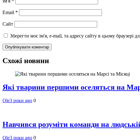
Ім'я
*
Email
*
Сайт
Зберегти моє ім'я, e-mail, та адресу сайту в цьому браузері 
Схожі новини
Які тварини першими оселяться на Мар
Ole
3 роки ago
0
Навчився розуміти команди на людській 
Ole
3 роки ago
0