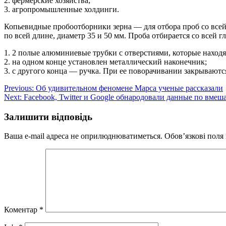
2. фермерские хозяйства;
3. агропромышленные холдинги.
Копьевидные пробоотборники зерна — для отбора проб со всей 
по всей длине, диаметр 35 и 50 мм. Проба отбирается со всей
1. 2 полые алюминиевые трубки с отверстиями, которые находя
2. на одном конце установлен металлический наконечник;
3. с другого конца — ручка. При ее поворачивании закрываютс
Навігація
Previous:
Об удивительном феномене Марса ученые рассказали
Next:
Facebook, Twitter и Google обнародовали данные по вме
записів
Залишити відповідь
Ваша e-mail адреса не оприлюднюватиметься.
Обов’язкові поля
Коментар
*