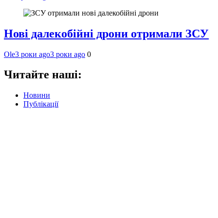
Нові далекобійні дрони отримали ЗСУ
Ole
3 роки ago
3 роки ago
0
Читайте наші:
Новини
Публікації