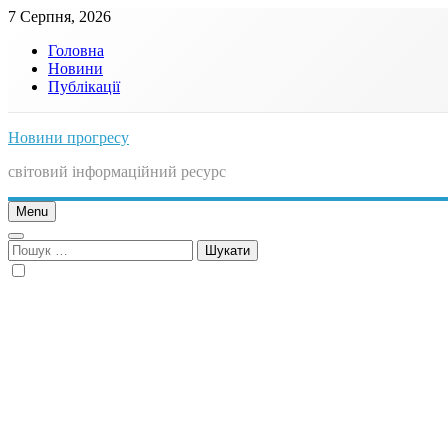
Skip
7 Серпня, 2026
to
Головна
content
Новини
Публікації
Новини прогресу
світовий інформаційний ресурс
Menu
Пошук: