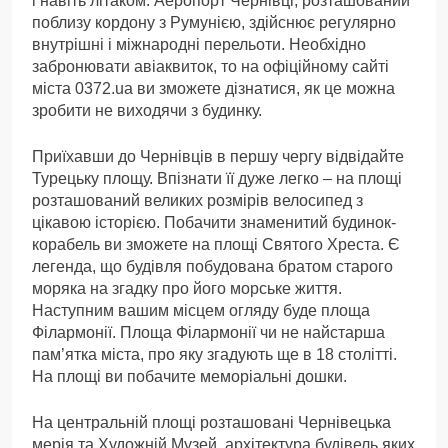
і навіть літаком. Аеропорт Чернівці, розташований
поблизу кордону з Румунією, здійснює регулярно
внутрішні і міжнародні перельоти. Необхідно
забронювати авіаквиток, то на офіційному сайті
міста 0372.ua ви зможете дізнатися, як це можна
зробити не виходячи з будинку.
Приїхавши до Чернівців в першу чергу відвідайте
Турецьку площу. Впізнати її дуже легко – на площі
розташований великих розмірів велосипед з
цікавою історією. Побачити знаменитий будинок-
корабель ви зможете на площі Святого Хреста. Є
легенда, що будівля побудована братом старого
моряка на згадку про його морське життя.
Наступним вашим місцем огляду буде площа
Філармонії. Площа Філармонії чи не найстарша
пам’ятка міста, про яку згадують ще в 18 столітті.
На площі ви побачите меморіальні дошки.
На центральній площі розташовані Чернівецька
мерія та Художній Музей, архітектура будівель яких