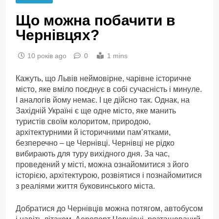
Що можна побачити в
Чернівцях?
10 років ago
0
1 mins
Кажуть, що Львів неймовірне, чарівне історичне
місто, яке вміло поєднує в собі сучасність і минуле.
І аналогів йому немає. І це дійсно так. Однак, на
Західній Україні є ще одне місто, яке манить
туристів своїм колоритом, природою,
архітектурними й історичними пам’ятками,
безперечно – це Чернівці. Чернівці не рідко
вибирають для туру вихідного дня. За час,
проведений у місті, можна ознайомитися з його
історією, архітектурою, розвіятися і познайомитися
з реаліями життя буковинського міста.
Добратися до Чернівців можна потягом, автобусом