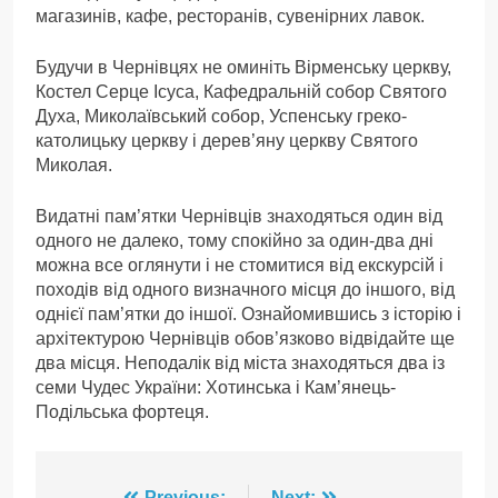
магазинів, кафе, ресторанів, сувенірних лавок.
Будучи в Чернівцях не оминіть Вірменську церкву,
Костел Серце Ісуса, Кафедральній собор Святого
Духа, Миколаївський собор, Успенську греко-
католицьку церкву і дерев’яну церкву Святого
Миколая.
Видатні пам’ятки Чернівців знаходяться один від
одного не далеко, тому спокійно за один-два дні
можна все оглянути і не стомитися від екскурсій і
походів від одного визначного місця до іншого, від
однієї пам’ятки до іншої. Ознайомившись з історію і
архітектурою Чернівців обов’язково відвідайте ще
два місця. Неподалік від міста знаходяться два із
семи Чудес України: Хотинська і Кам’янець-
Подільська фортеця.
Previous:
Next: