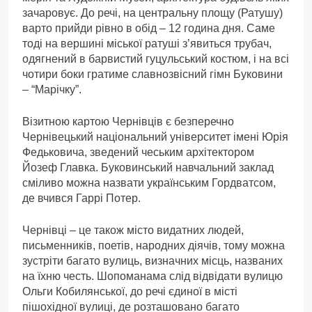
зачаровує. До речі, на центральну площу (Ратушу)
варто прийди рівно в обід – 12 година дня. Саме
тоді на вершині міської ратуші з’явиться трубач,
одягнений в барвистий гуцульський костюм, і на всі
чотири боки гратиме славнозвісний гімн Буковини
– “Марічку”.
Візитною картою Чернівців є безперечно
Чернівецький національний університет імені Юрія
Федьковича, зведений чеським архітектором
Йозеф Главка. Буковинський навчальний заклад
сміливо можна назвати українським Гордватсом,
де вчився Гаррі Потер.
Чернівці – це також місто видатних людей,
письменників, поетів, народних діячів, тому можна
зустріти багато вулиць, визначних місць, названих
на їхню честь. Шопоманама слід відвідати вулицю
Ольги Кобилянської, до речі єдиної в місті
пішохідної вулиці, де розташовано багато