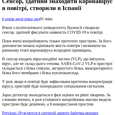
Сенсор, здатний знаходити коронавірус
в повітрі, створили в Іспанії
6 років ago
4 роки ago
0
1 mins
Вчені з політехнічного університету Валенсії створили
сенсор, здатний фіксувати наявність COVID-19 в повітрі.
Поки вчені випробовують тільки прототип пристрою. За його
допомогою можна оцінювати якість повітря і визначати на
ранньому етапі коронавіруса всередині приміщень.
В сенсор входять вірусоподібні частки (VLP), що імітують
вірус, але не склад цього генома. SARS-CoV-2 VLP в пристрої
складається з білка спікули, загорнутого білка, мажоритарного
білка його мембрани і білка нуклеокапсида.
У разі, якщо в повітрі буде зафіксована критична концентрація
вірусу, пристрій буде попереджати спеціальним сигналом.
Зараз детектор знаходиться в фазі оцінки на рівні лікарень. За
словами вчених, в разі успішного випробувань масова модель
пристрою буде дешевою, а її використання простим.
Навігація
Previous:
Нуждается в срочной защите бабочка-монарх