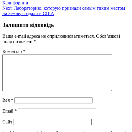
Калифорнии
записів
Next:
Лабораторию, которую признали самым тихим местом
на Земле, создали в США
Залишити відповідь
Ваша e-mail адреса не оприлюднюватиметься.
Обов’язкові
поля позначені
*
Коментар
*
Ім'я
*
Email
*
Сайт