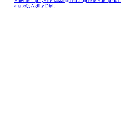
Навчився розуміти команди на людській мові робот-
андроїд Agility Digit