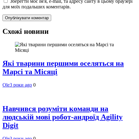
Зберегти моє ім'я, e-mail, та адресу сайту в цьому браузері
для моїх подальших коментарів.
Схожі новини
Які тварини першими оселяться на
Марсі та Місяці
Ole
3 роки ago
0
Навчився розуміти команди на
людській мові робот-андроїд Agility
Digit
Ole
3 роки ago
0