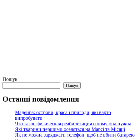
Пошук
Пошук
Останні повідомлення
Мадейра: острови, краса і пригоди, які варто
випробувати
Что такое физическая реабилитация и кому она нужна
Які тварини першими оселяться на Марсі та Місяці
Як не можна заряджати телефон, щоб не вбити батарею