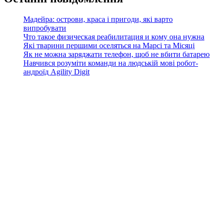
Мадейра: острови, краса і пригоди, які варто
випробувати
Что такое физическая реабилитация и кому она нужна
Які тварини першими оселяться на Марсі та Місяці
Як не можна заряджати телефон, щоб не вбити батарею
Навчився розуміти команди на людській мові робот-
андроїд Agility Digit