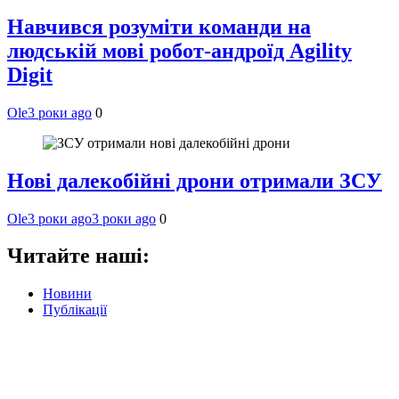
Навчився розуміти команди на
людській мові робот-андроїд Agility
Digit
Ole
3 роки ago
0
Нові далекобійні дрони отримали ЗСУ
Ole
3 роки ago
3 роки ago
0
Читайте наші:
Новини
Публікації