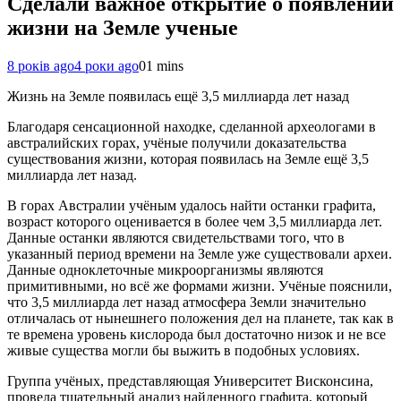
Сделали важное открытие о появлении
жизни на Земле ученые
8 років ago
4 роки ago
0
1 mins
Жизнь на Земле появилась ещё 3,5 миллиарда лет назад
Благодаря сенсационной находке, сделанной археологами в
австралийских горах, учёные получили доказательства
существования жизни, которая появилась на Земле ещё 3,5
миллиарда лет назад.
В горах Австралии учёным удалось найти останки графита,
возраст которого оценивается в более чем 3,5 миллиарда лет.
Данные останки являются свидетельствами того, что в
указанный период времени на Земле уже существовали археи.
Данные одноклеточные микроорганизмы являются
примитивными, но всё же формами жизни. Учёные пояснили,
что 3,5 миллиарда лет назад атмосфера Земли значительно
отличалась от нынешнего положения дел на планете, так как в
те времена уровень кислорода был достаточно низок и не все
живые существа могли бы выжить в подобных условиях.
Группа учёных, представляющая Университет Висконсина,
провела тщательный анализ найденного графита, который