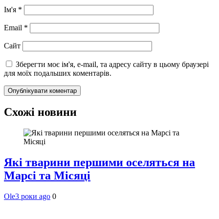
Ім'я
*
Email
*
Сайт
Зберегти моє ім'я, e-mail, та адресу сайту в цьому браузері
для моїх подальших коментарів.
Схожі новини
Які тварини першими оселяться на
Марсі та Місяці
Ole
3 роки ago
0