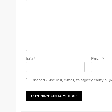
Ім'я
*
Email
*
Зберегти моє ім'я, e-mail, та адресу сайту в 