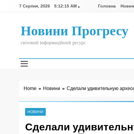
Skip
7 Серпня, 2026
5:12:16 AM
Головна
Нови
to
content
Новини Прогресу
світовий інформаційний ресурс
Home
Новини
Сделали удивительную археол
НОВИНИ
Сделали удивительн