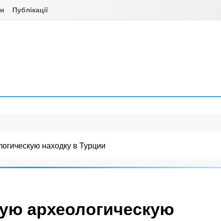
ни
Публікації
огическую находку в Турции
ую археологическую