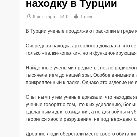
находку в Турции
9 років ago
0
1 mins
В Турции ученые продолжают раскопки в гряде 
Очередная находка археологов доказала, что с
только «палки-копалки», но и функционирующая
Найденные учеными предметы, после радиолог
тысячелетием до нашей эры. Особое внимание и
прикрепленный к палке. Однако это изделие не 
Опытным путем ученые доказали, что находка я
ученые говорят о том, что к их удивлению, бол
сделанными для созидания, а не для войны и уб
творился хаос и разрушения, не подтверждаютс
Древние люди оберегали место своего обитания