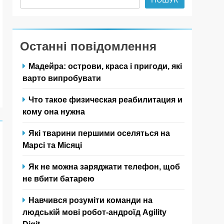
Останні повідомлення
Мадейра: острови, краса і пригоди, які
варто випробувати
Что такое физическая реабилитация и
кому она нужна
Які тварини першими оселяться на
Марсі та Місяці
Як не можна заряджати телефон, щоб
не вбити батарею
Навчився розуміти команди на
людській мові робот-андроїд Agility
Digit