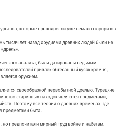
курганов, которые преподнесли уже немало сюрпризов.
емь тысяч лет назад орудиями древних людей были не
 «дрель».
ического анализа, были датированы седьмым
сследователей привлек обтесанный кусок кремня,
является оружием.
вляется своеобразной первобытной дрелью. Турецкие
ьшинство старинных находок являются предметами,
ийств. Поэтому все теории о древних временах, где
я предметами быта.
, но предпочитали мирный труд войне и набегам.