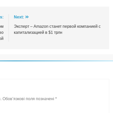
s:
Next:
ом
Эксперт – Amazon станет первой компанией с
во
капитализацией в $1 трлн
ой
.
Обов’язкові поля позначені
*