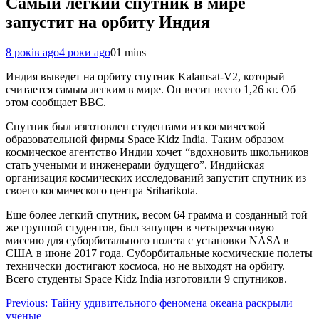
Самый легкий спутник в мире
запустит на орбиту Индия
8 років ago
4 роки ago
0
1 mins
Индия выведет на орбиту спутник Kalamsat-V2, который
считается самым легким в мире. Он весит всего 1,26 кг. Об
этом сообщает ВВС.
Спутник был изготовлен студентами из космической
образовательной фирмы Space Kidz India. Таким образом
космическое агентство Индии хочет “вдохновить школьников
стать учеными и инженерами будущего”. Индийская
организация космических исследований запустит спутник из
своего космического центра Sriharikota.
Еще более легкий спутник, весом 64 грамма и созданный той
же группой студентов, был запущен в четырехчасовую
миссию для суборбитального полета с установки NASA в
США в июне 2017 года. Суборбитальные космические полеты
технически достигают космоса, но не выходят на орбиту.
Всего студенты Space Kidz India изготовили 9 спутников.
Навігація
Previous:
Тайну удивительного феномена океана раскрыли
ученые