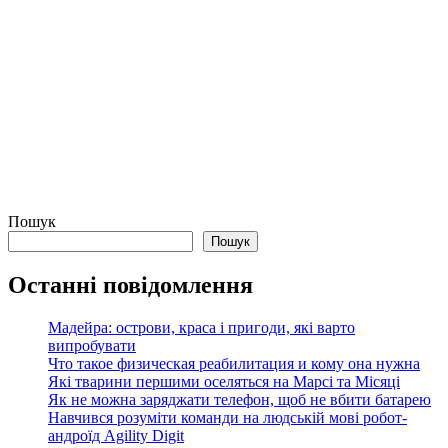
Пошук
Пошук
Останні повідомлення
Мадейра: острови, краса і пригоди, які варто
випробувати
Что такое физическая реабилитация и кому она нужна
Які тварини першими оселяться на Марсі та Місяці
Як не можна заряджати телефон, щоб не вбити батарею
Навчився розуміти команди на людській мові робот-
андроїд Agility Digit