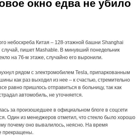
овое окно едва не убило
ого небоскреба Китая – 128-этажной башни Shanghai
 случай, пишет Mashable. В минувший понедельник
кло на 76-м этаже, случайно его выронили.
рухнул рядом с электромобилем Tesla, припаркованным
шины как раз выходил из нее – к счастью, стремительно
се равно пришлось отправиться в больницу, так как
острадал автомобиль, не уточняется.
ась за произошедшее в официальном блоге в соцсети
ся. Один из менеджеров отметил, что стекло было хорошо
ому почему оно вывалилось, неясно. На время
е прекращены.