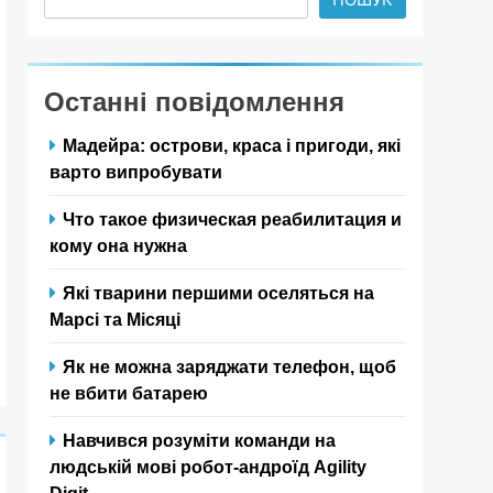
Останні повідомлення
Мадейра: острови, краса і пригоди, які
варто випробувати
Что такое физическая реабилитация и
кому она нужна
Які тварини першими оселяться на
Марсі та Місяці
Як не можна заряджати телефон, щоб
не вбити батарею
Навчився розуміти команди на
людській мові робот-андроїд Agility
Digit