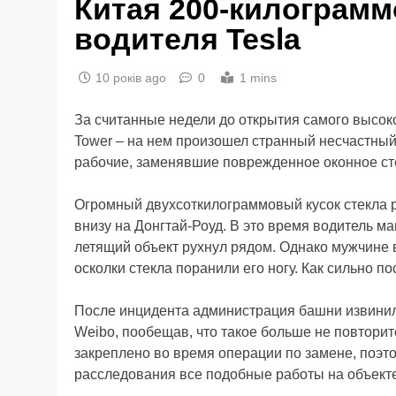
Китая 200-килограмм
водителя Tesla
10 років ago
0
1 mins
За считанные недели до открытия самого высок
Tower – на нем произошел странный несчастный
рабочие, заменявшие поврежденное оконное сте
Огромный двухсоткилограммовый кусок стекла 
внизу на Донгтай-Роуд. В это время водитель ма
летящий объект рухнул рядом. Однако мужчине в
осколки стекла поранили его ногу. Как сильно п
После инцидента администрация башни извинил
Weibo, пообещав, что такое больше не повторит
закреплено во время операции по замене, поэт
расследования все подобные работы на объект