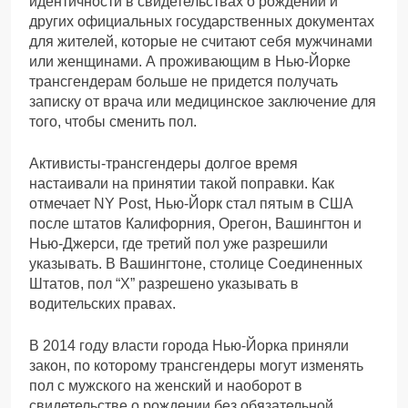
идентичности в свидетельствах о рождении и
других официальных государственных документах
для жителей, которые не считают себя мужчинами
или женщинами. А проживающим в Нью-Йорке
трансгендерам больше не придется получать
записку от врача или медицинское заключение для
того, чтобы сменить пол.
Активисты-трансгендеры долгое время
настаивали на принятии такой поправки. Как
отмечает NY Post, Нью-Йорк стал пятым в США
после штатов Калифорния, Орегон, Вашингтон и
Нью-Джерси, где третий пол уже разрешили
указывать. В Вашингтоне, столице Соединенных
Штатов, пол “Х” разрешено указывать в
водительских правах.
В 2014 году власти города Нью-Йорка приняли
закон, по которому трансгендеры могут изменять
пол с мужского на женский и наоборот в
свидетельстве о рождении без обязательной