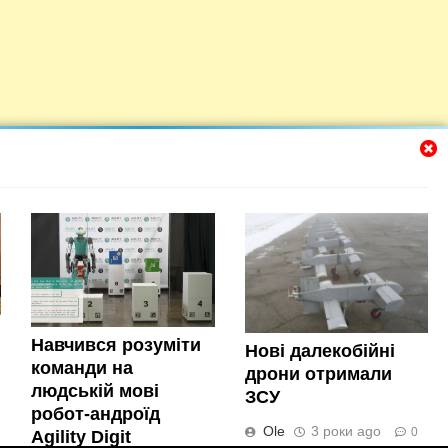
Навчився розуміти
Нові далекобійні
команди на
дрони отримали
людській мові
ЗСУ
робот-андроїд
Новини прогресу 2026. Powered By
.
BlazeThemes
Ole
3 роки ago
0
Agility Digit