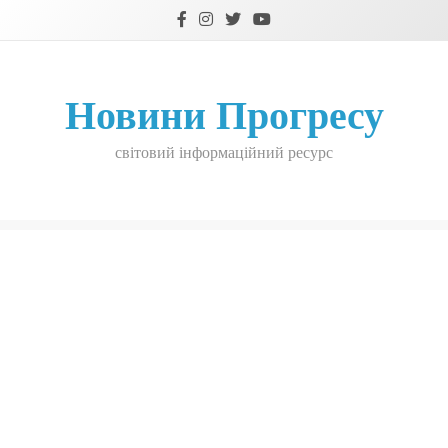
Skip
to
content
Новини Прогресу
світовий інформаційний ресурс