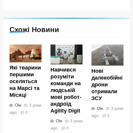
Схожі Новини
Які тварини
Навчився
Нові
першими
розуміти
далекобійні
оселяться
команди на
дрони
на Марсі та
людській
отримали
Місяці
мові робот-
ЗСУ
андроїд
Ole
3 роки
Ole
3 роки
Agility Digit
ago
0
ago
0
Ole
3 роки
ago
0