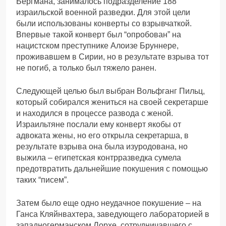
Бергмана, занималось подразделение 188
израильской военной разведки. Для этой цели
были использованы конверты со взрывчаткой.
Впервые такой конверт был “опробован” на
нацистском преступнике Алоизе Бруннере,
проживавшем в Сирии, но в результате взрыва тот
не погиб, а только был тяжело ранен.
Следующей целью был выбран Вольфганг Пильц,
который собирался жениться на своей секретарше
и находился в процессе развода с женой.
Израильтяне послали ему конверт якобы от
адвоката жены, но его открыла секретарша, в
результате взрыва она была изуродована, но
выжила – египетская контрразведка сумела
предотвратить дальнейшие покушения с помощью
таких “писем”.
Затем было еще одно неудачное покушение – на
Ганса Кляйнвахтера, заведующего лабораторией в
западногерманском Лорхе, сотрудничавшего с