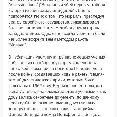
Assassinations” (“Восстань и убей первым: тайная
история израильских ликвидаций”). Вновь
повторяется тезис о том, что Израиль, преследуя
врагов еврейского государства, ликвидировал
больше противников, чем любая другая страна
западного мира. Однако не всегда убийства были
наиболее эффективным методом работы
“Мосада”.
В публикации упомянута группа немецких ученых,
работавших на оборонную промышленность
нацисткой Германии на полигоне Пенемюнде, а
после войны создававших новые ракеты “земля-
земля” для египетской армии, которые были
испытаны в 1962 году. Бергман пишет о том, как
была установлена слежка за этими учеными и как
добывались секретные документы по данному
проекту. Он напоминает имена двух главных
конструкторов египетских ракет – австрийца
Эйгена Зенгера и немца Вольфганга Пильца, а