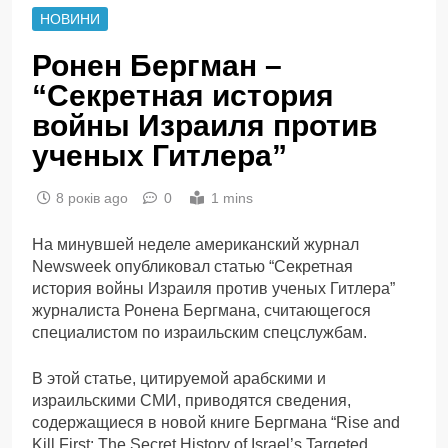
НОВИНИ
Ронен Бергман –
“Секретная история
войны Израиля против
ученых Гитлера”
8 років ago
0
1 mins
На минувшей неделе американский журнал
Newsweek опубликовал статью “Секретная
история войны Израиля против ученых Гитлера”
журналиста Ронена Бергмана, считающегося
специалистом по израильским спецслужбам.
В этой статье, цитируемой арабскими и
израильскими СМИ, приводятся сведения,
содержащиеся в новой книге Бергмана “Rise and
Kill First: The Secret History of Israel’s Targeted