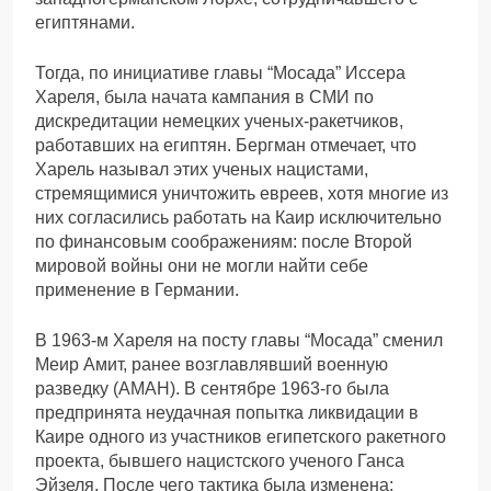
египтянами.
Тогда, по инициативе главы “Мосада” Иссера
Хареля, была начата кампания в СМИ по
дискредитации немецких ученых-ракетчиков,
работавших на египтян. Бергман отмечает, что
Харель называл этих ученых нацистами,
стремящимися уничтожить евреев, хотя многие из
них согласились работать на Каир исключительно
по финансовым соображениям: после Второй
мировой войны они не могли найти себе
применение в Германии.
В 1963-м Хареля на посту главы “Мосада” сменил
Меир Амит, ранее возглавлявший военную
разведку (АМАН). В сентябре 1963-го была
предпринята неудачная попытка ликвидации в
Каире одного из участников египетского ракетного
проекта, бывшего нацистского ученого Ганса
Эйзеля. После чего тактика была изменена: