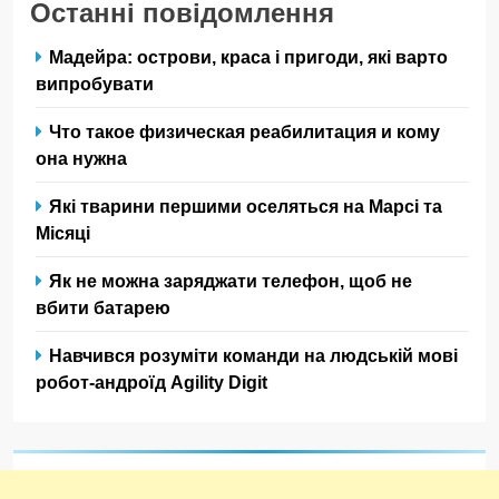
Останні повідомлення
Мадейра: острови, краса і пригоди, які варто
випробувати
Что такое физическая реабилитация и кому
она нужна
Які тварини першими оселяться на Марсі та
Місяці
Як не можна заряджати телефон, щоб не
вбити батарею
Навчився розуміти команди на людській мові
робот-андроїд Agility Digit