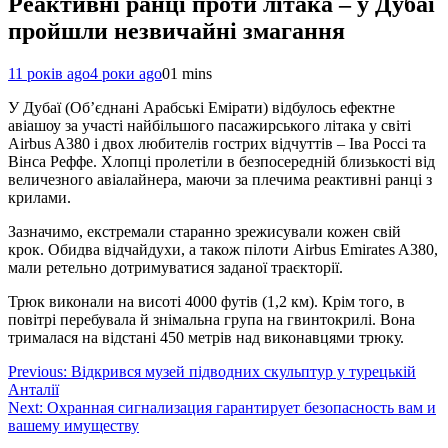
Реактивні ранці проти літака – у Дубаї
пройшли незвичайні змагання
11 років ago
4 роки ago
0
1 mins
У Дубаї (Об’єднані Арабські Емірати) відбулось ефектне
авіашоу за участі найбільшого пасажирського літака у світі
Airbus A380 і двох любителів гострих відчуттів – Іва Россі та
Вінса Реффе. Хлопці пролетіли в безпосередній близькості від
величезного авіалайнера, маючи за плечима реактивні ранці з
крилами.
Зазначимо, екстремали старанно зрежисували кожен свій
крок. Обидва відчайдухи, а також пілоти Airbus Emirates A380,
мали ретельно дотримуватися заданої траєкторії.
Трюк виконали на висоті 4000 футів (1,2 км). Крім того, в
повітрі перебувала й знімальна група на гвинтокрилі. Вона
трималася на відстані 450 метрів над виконавцями трюку.
Навігація
Previous:
Відкрився музей підводних скульптур у турецькій
Анталії
записів
Next:
Охранная сигнализация гарантирует безопасность вам и
вашему имуществу