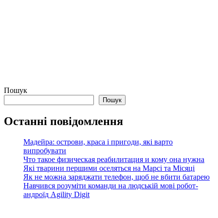
Пошук
Пошук
Останні повідомлення
Мадейра: острови, краса і пригоди, які варто
випробувати
Что такое физическая реабилитация и кому она нужна
Які тварини першими оселяться на Марсі та Місяці
Як не можна заряджати телефон, щоб не вбити батарею
Навчився розуміти команди на людській мові робот-
андроїд Agility Digit