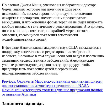
По словам Джона Миня, ученого из лаборатории доктора
Черча, знания, которые мы получим в ходе этих
исследований, весьма вероятно приведут к появлению
лекарств и препаратов, помогающих предотвратить
выкидыши, и что конечная форма терапии не будет включать
вообще никакого генетического редактирования. Это должно,
по его мнению, снять или, по крайней мере, снизить
опасения, касающиеся появления генетически
модифицированных людей.
В феврале Национальная академия наук США высказалась в
поддержку генетического редактирования эмбрионов
человека, но только в том случае, если они ведут к излечению
серьезных наследственных заболеваний. Американские
ученые рекомендуют разрешить эту процедуру, чтобы
предотвратить появление детей с серьезными
наследственными заболеваниями.
Навігація
Previous:
Окружить Марс искусственным магнитным щитом
для восстановления атмосферы предложили в NASA
записів
Next:
К концу текущего столетия ученые предсказали полное
оттаивание Арктики
Залишити відповідь