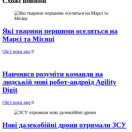
Схожі новини
Які тварини першими оселяться на
Марсі та Місяці
Ole
3 роки ago
0
Навчився розуміти команди на
людській мові робот-андроїд Agility
Digit
Ole
3 роки ago
0
Нові далекобійні дрони отримали ЗСУ