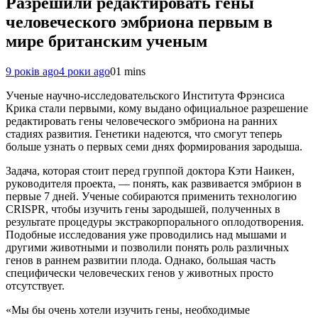
Разрешили редактировать гены
человеческого эмбриона первым в
мире британским ученым
9 років ago
4 роки ago
0
1 mins
Ученые научно-исследовательского Института Фрэнсиса
Крика стали первыми, кому выдано официальное разрешение
редактировать гены человеческого эмбриона на ранних
стадиях развития. Генетики надеются, что смогут теперь
больше узнать о первых семи днях формирования зародыша.
Задача, которая стоит перед группой доктора Кэти Наикен,
руководителя проекта, — понять, как развивается эмбрион в
первые 7 дней. Ученые собираются применить технологию
CRISPR, чтобы изучить гены зародышей, полученных в
результате процедуры экстракорпорального оплодотворения.
Подобные исследования уже проводились над мышами и
другими животными и позволили понять роль различных
генов в раннем развитии плода. Однако, большая часть
специфически человеческих генов у животных просто
отсутствует.
«Мы бы очень хотели изучить гены, необходимые