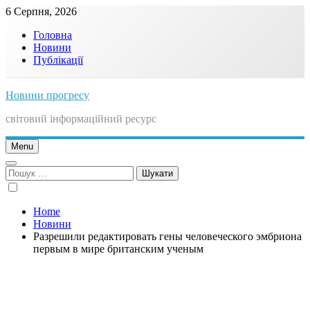
Skip
6 Серпня, 2026
to
Головна
content
Новини
Публікації
Новини прогресу
світовий інформаційний ресурс
Menu
Пошук:
Home
Новини
Разрешили редактировать гены человеческого эмбриона
первым в мире британским ученым