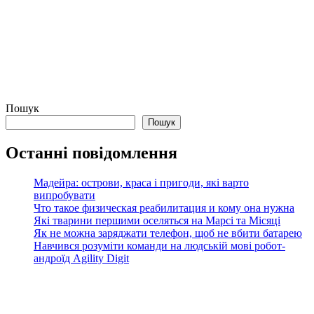
Пошук
Пошук
Останні повідомлення
Мадейра: острови, краса і пригоди, які варто
випробувати
Что такое физическая реабилитация и кому она нужна
Які тварини першими оселяться на Марсі та Місяці
Як не можна заряджати телефон, щоб не вбити батарею
Навчився розуміти команди на людській мові робот-
андроїд Agility Digit