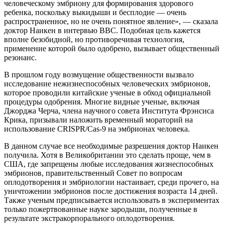
человеческому эмбриону для формирования здорового
ребенка, поскольку выкидыши и бесплодие — очень
распространенное, но не очень понятное явление», — сказала
доктор Наикен в интервью BBC. Подобная цель кажется
вполне безобидной, но противоречивая технология,
применение которой было одобрено, вызывает общественный
резонанс.
В прошлом году возмущение общественности вызвало
исследование нежизнеспособных человеческих эмбрионов,
которое проводили китайские ученые в обход официальной
процедуры одобрения. Многие видные ученые, включая
Джорджа Черча, члена научного совета Института Фрэнсиса
Крика, призывали наложить временный мораторий на
использование CRISPR/Cas-9 на эмбрионах человека.
В данном случае все необходимые разрешения доктор Наикен
получила. Хотя в Великобритании это сделать проще, чем в
США, где запрещены любые исследования жизнеспособных
эмбрионов, правительственный Совет по вопросам
оплодотворения и эмбриологии настаивает, среди прочего, на
уничтожении эмбрионов после достижения возраста 14 дней.
Также ученым предписывается использовать в экспериментах
только пожертвованные науке зародыши, полученные в
результате экстракорпорального оплодотворения.