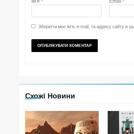
Ім'я
*
Email
*
Зберегти моє ім'я, e-mail, та адресу сайту в 
Схожі Новини