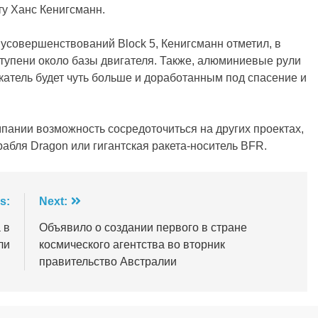
ту Ханс Кенигсманн.
 усовершенствований Block 5, Кенигсманн отметил, в
тупени около базы двигателя. Также, алюминиевые рули
катель будет чуть больше и доработанным под спасение и
мпании возможность сосредоточиться на других проектах,
рабля Dragon или гигантская ракета-носитель BFR.
s:
Next:
 в
Объявило о создании первого в стране
ли
космического агентства во вторник
правительство Австралии