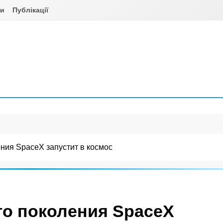
ни
Публікації
ения SpaceX запустит в космос
ого поколения SpaceX