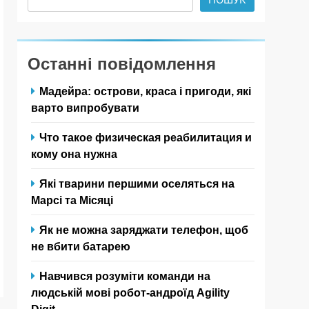
Останні повідомлення
Мадейра: острови, краса і пригоди, які
варто випробувати
Что такое физическая реабилитация и
кому она нужна
Які тварини першими оселяться на
Марсі та Місяці
Як не можна заряджати телефон, щоб
не вбити батарею
Навчився розуміти команди на
людській мові робот-андроїд Agility
Digit