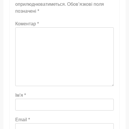
оприлюднюватиметься.
Обов’язкові поля
позначені
*
Коментар
*
Ім'я
*
Email
*