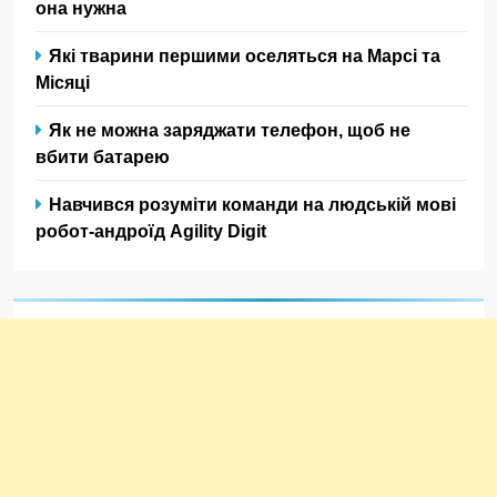
она нужна
Які тварини першими оселяться на Марсі та
Місяці
Як не можна заряджати телефон, щоб не
вбити батарею
Навчився розуміти команди на людській мові
робот-андроїд Agility Digit