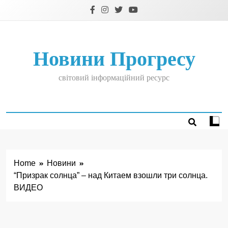
Skip
to
content
Новини Прогресу
світовий інформаційний ресурс
Home
Новини
“Призрак солнца” – над Китаем взошли три солнца.
ВИДЕО