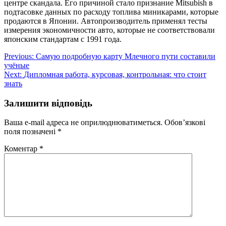
центре скандала. Его причиной стало признание Mitsubish в
подтасовке данных по расходу топлива миникарами, которые
продаются в Японии. Автопроизводитель применял тесты
измерения экономичности авто, которые не соответствовали
японским стандартам с 1991 года.
Навігація
Previous:
Самую подробную карту Млечного пути составили
учёные
записів
Next:
Дипломная работа, курсовая, контрольная: что стоит
знать
Залишити відповідь
Ваша e-mail адреса не оприлюднюватиметься.
Обов’язкові
поля позначені
*
Коментар
*