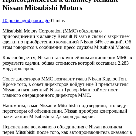
Nissan Mitsubishi Motors
10 років ago
4 роки ago
0
1 mins
Mitsubishi Motors Corporation (MMC) объявила о
присоединении к альянсу Renault-Nissan в связи с закрытием
сделки по приобретению компанией Nissan 34% ее акций. Об
этом говорится в сообщении пресс-службы Mitsubishi Motors.
Как сообщается, Nissan стал крупнейшим акционером MMC в
результате сделки, общая стоимость которой составила 2,283
млрд долларов.
Совет директоров MMC возглавит глава Nissan Карлос Гон.
Кроме того, в совет директоров войдут еще 3 представителя
Nissan, а назначенный Nissan Тревор Манн займет пост
главного операционного директора MMC.
Напомним, в мае Nissan и Mitsubishi подтвердили, что ведут
переговоры об объединении. Nissan приобрел контрольный
пакет акций Mitsubishi за 2,2 млрд долларов.
Перспектива возможного объединения с Nissan возникла
перед Mitsubishi после того, как автопроизводитель оказался в