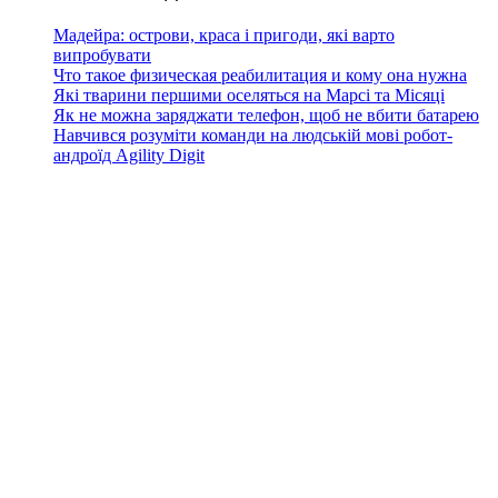
Мадейра: острови, краса і пригоди, які варто
випробувати
Что такое физическая реабилитация и кому она нужна
Які тварини першими оселяться на Марсі та Місяці
Як не можна заряджати телефон, щоб не вбити батарею
Навчився розуміти команди на людській мові робот-
андроїд Agility Digit