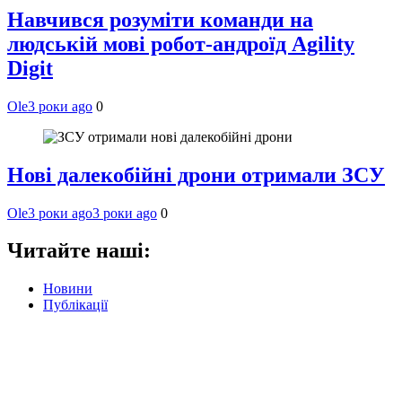
Навчився розуміти команди на
людській мові робот-андроїд Agility
Digit
Ole
3 роки ago
0
Нові далекобійні дрони отримали ЗСУ
Ole
3 роки ago
3 роки ago
0
Читайте наші:
Новини
Публікації