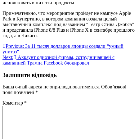
использовать в них эти продукты.
Примечательно, что мероприятие пройдет не кампусе Apple
Park в Купертино, в котором компания создала целый
выставочный комплекс под названием “Театр Стива Джобса”
и представила iPhone 8/8 Plus и iPhone X в сентябре прошлого
года, а в Чикаго.
Навігація
Previous:
За 11 тысяч долларов японцы создали “умный
унитаз”
записів
Next:
Аккаунт одиозной фирмы, сотрудничавшей с
кампанией Трампа Facebook блокировал
Залишити відповідь
Ваша e-mail адреса не оприлюднюватиметься.
Обов’язкові
поля позначені
*
Коментар
*