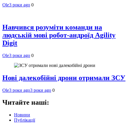
Ole
3 роки ago
0
Навчився розуміти команди на
людській мові робот-андроїд Agility
Digit
Ole
3 роки ago
0
Нові далекобійні дрони отримали ЗСУ
Ole
3 роки ago
3 роки ago
0
Читайте наші:
Новини
Публікації