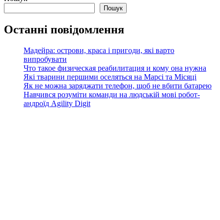
Пошук
Останні повідомлення
Мадейра: острови, краса і пригоди, які варто
випробувати
Что такое физическая реабилитация и кому она нужна
Які тварини першими оселяться на Марсі та Місяці
Як не можна заряджати телефон, щоб не вбити батарею
Навчився розуміти команди на людській мові робот-
андроїд Agility Digit