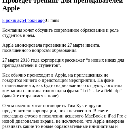
Проведет тренинг для преподавателей
Apple
8 років ago
4 роки ago
0
1 mins
Компания хочет обсудить современное образование и роль
студентов в нем.
Apple анонсировала проведение 27 марта ивента,
посвященного вопросам образования.
27 марта 2018 года корпорация расскажет “о новых идеях для
преподавателей и студентов”.
Как обычно происходит в Apple, на приглашениях не
говорится ничего о предстоящем мероприятии. На фоне
стилизованного, как будто нарисованного от руки, логотипа
компании написана только одна фраза: “Let’s take a field trip”
(давайте отправимся в поле).
О чем именно хотят поговорить Тим Кук и другие
представители корпорации, пока неизвестно. В свете
последних слухов о появлении дешевого MacBook и iPad Pro с
новой диагональю экрана, не исключено, что Apple намерена
развивать какие-то новые образовательные инициативы и