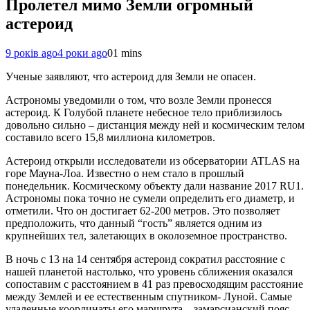
Пролетел мимо Земли огромный
астероид
9 років ago
4 роки ago
0
1 mins
Ученые заявляют, что астероид для Земли не опасен.
Астрономы уведомили о том, что возле Земли пронесся
астероид. К Голубой планете небесное тело приблизилось
довольно сильно – дистанция между ней и космическим телом
составило всего 15,8 миллиона километров.
Астероид открыли исследователи из обсерватории ATLAS на
горе Мауна-Лоа. Известно о нем стало в прошлый
понедельник. Космическому объекту дали название 2017 RU1.
Астрономы пока точно не сумели определить его диаметр, и
отметили. Что он достигает 62-200 метров. Это позволяет
предположить, что данный “гость” является одним из
крупнейших тел, залетающих в околоземное пространство.
В ночь с 13 на 14 сентября астероид сократил расстояние с
нашей планетой настолько, что уровень сближения оказался
сопоставим с расстоянием в 41 раз превосходящим расстояние
между Землей и ее естественным спутником- Луной. Самые
удаленные координаты его маршрута – замарсианский пояс