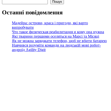
Пошук
Останні повідомлення
Мадейра: острови, краса і пригоди, які варто
випробувати
Что такое физическая реабилитация и кому она нужна
Які тварини першими оселяться на Марсі та Місяці
Як не можна заряджати телефон, щоб не вбити батарею
Навчився розуміти команди на людській мові робот-
андроїд Agility Digit