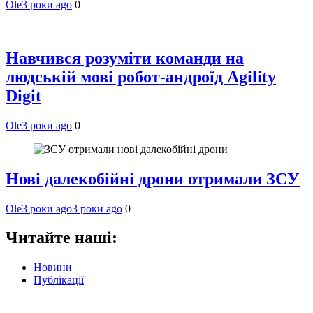
Ole
3 роки ago
0
Навчився розуміти команди на
людській мові робот-андроїд Agility
Digit
Ole
3 роки ago
0
Нові далекобійні дрони отримали ЗСУ
Ole
3 роки ago
3 роки ago
0
Читайте наші:
Новини
Публікації