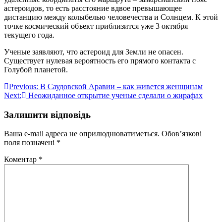
астероидов, то есть расстояние вдвое превышающее
дистанцию между колыбелью человечества и Солнцем. К этой
точке космический объект приблизится уже 3 октября
текущего года.
Ученые заявляют, что астероид для Земли не опасен.
Существует нулевая вероятность его прямого контакта с
Голубой планетой.
Навігація
Previous:
В Саудовской Аравии – как живется женщинам
Next:
Неожиданное открытие ученые сделали о жирафах
записів
Залишити відповідь
Ваша e-mail адреса не оприлюднюватиметься.
Обов’язкові
поля позначені
*
Коментар
*