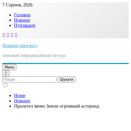
Skip
7 Серпня, 2026
to
Головна
content
Новини
Публікації
Новини прогресу
світовий інформаційний ресурс
Menu
Пошук:
Home
Новини
Пролетел мимо Земли огромный астероид