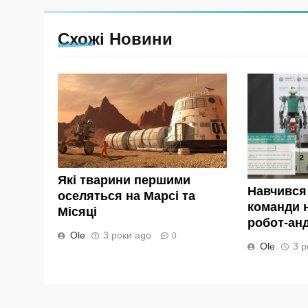
Схожі Новини
Які тварини першими
Навчився
оселяться на Марсі та
команди н
Місяці
робот-андр
Ole
3 роки ago
0
Ole
3 р