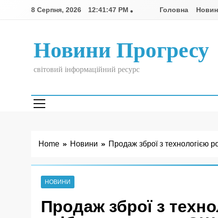
Skip
8 Серпня, 2026
12:41:48 PM
Головна
Нови
to
content
Новини Прогресу
світовий інформаційний ресурс
Home
Новини
Продаж зброї з технологією р
НОВИНИ
Продаж зброї з техн