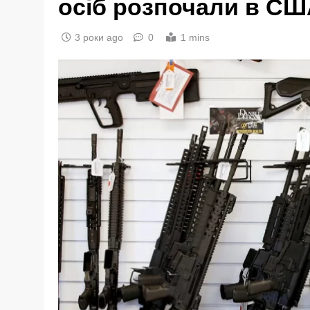
осіб розпочали в С
3 роки ago
0
1 mins