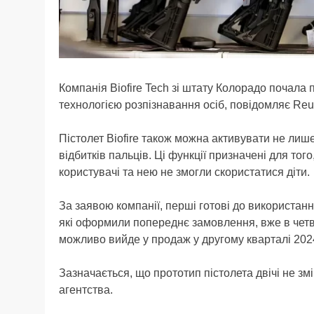
Компанія Biofire Tech зі штату Колорадо почала 
технологією розпізнавання осіб, повідомляє Reut
Пістолет Biofire також можна активувати не лиш
відбитків пальців. Ці функції призначені для то
користувачі та нею не змогли скористатися діти.
За заявою компанії, перші готові до використанн
які оформили попереднє замовлення, вже в четве
можливо вийде у продаж у другому кварталі 2024
Зазначається, що прототип пістолета двічі не зм
агентства.