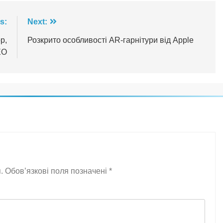
s:
Next:
р,
Розкрито особливості AR-гарнітури від Apple
ЕО
.
Обов’язкові поля позначені
*