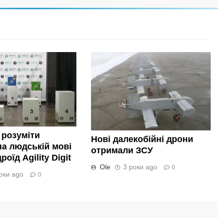
 розуміти
Нові далекобійні дрони
а людській мові
отримали ЗСУ
оїд Agility Digit
Ole
3 роки ago
0
оки ago
0