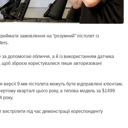
приймати замовлення на “розумний” пістолет із
ers.
е за допомогою обличчя, а й із використанням датчика
го, щоб зброєю користувалися лише авторизовані
я версії 9-мм пістолета можуть бути відправлені клієнтам,
ртому кварталі цього року, а типова модель за $1499
 року.
іг вистрілити під час демонстрації кореспонденту