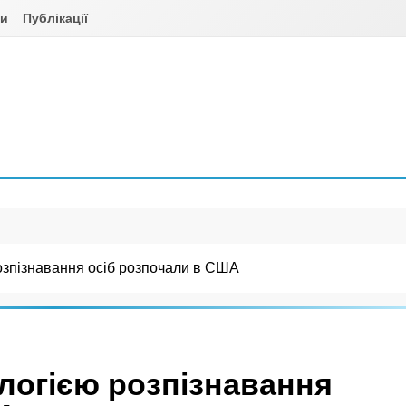
ни
Публікації
озпізнавання осіб розпочали в США
ологією розпізнавання