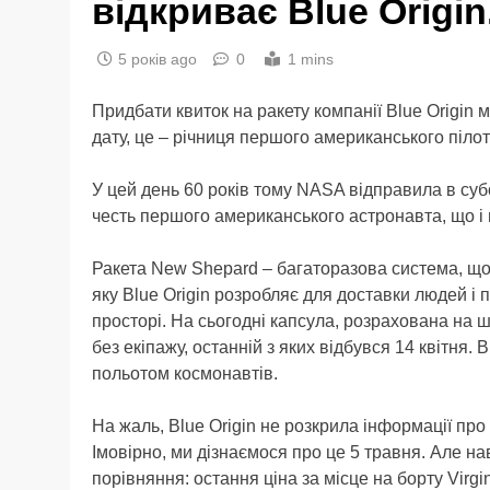
відкриває Blue Origi
5 років ago
0
1 mins
Придбати квиток на ракету компанії Blue Origin 
дату, це – річниця першого американського піло
У цей день 60 років тому NASA відправила в су
честь першого американського астронавта, що і
Ракета New Shepard – багаторазова система, що
яку Blue Origin розробляє для доставки людей і
просторі. На сьогодні капсула, розрахована на 
без екіпажу, останній з яких відбувся 14 квітня.
польотом космонавтів.
На жаль, Blue Origin не розкрила інформації про
Імовірно, ми дізнаємося про це 5 травня. Але н
порівняння: остання ціна за місце на борту Virg