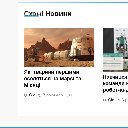
Схожі Новини
Які тварини першими
Навчився
оселяться на Марсі та
команди н
Місяці
робот-андр
Ole
3 роки ago
0
Ole
3 р