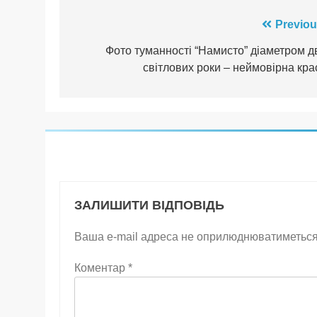
Навігація
Previou
записів
Фото туманності “Намисто” діаметром д
світлових роки – неймовірна кра
ЗАЛИШИТИ ВІДПОВІДЬ
Ваша e-mail адреса не оприлюднюватиметься
Коментар
*