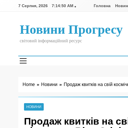
Skip
7 Серпня, 2026
7:14:51 AM
Головна
Нови
to
content
Новини Прогресу
світовий інформаційний ресурс
Home
Новини
Продаж квитків на свій косміч
НОВИНИ
Продаж квитків на св