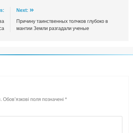
s:
Next:
ва
Причину таинственных толчков глубоко в
са
мантии Земли разгадали ученые
.
Обов’язкові поля позначені
*