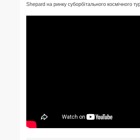
Shepard на ринку суборбітального космічного ту