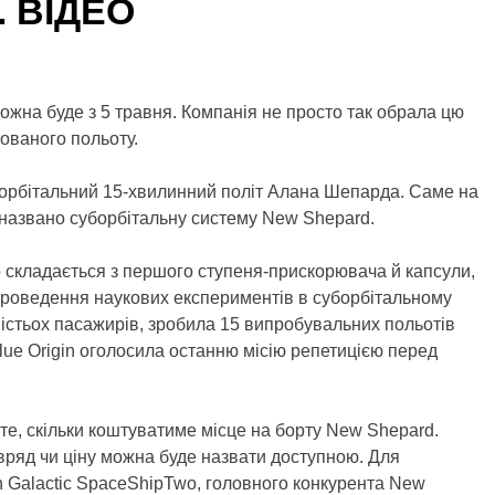
n. ВІДЕО
можна буде з 5 травня. Компанія не просто так обрала цю
тованого польоту.
борбітальний 15-хвилинний політ Алана Шепарда. Саме на
 названо суборбітальну систему New Shepard.
 складається з першого ступеня-прискорювача й капсули,
 проведення наукових експериментів в суборбітальному
шістьох пасажирів, зробила 15 випробувальних польотів
 Blue Origin оголосила останню місію репетицією перед
 те, скільки коштуватиме місце на борту New Shepard.
авряд чи ціну можна буде назвати доступною. Для
in Galactic SpaceShipTwo, головного конкурента New