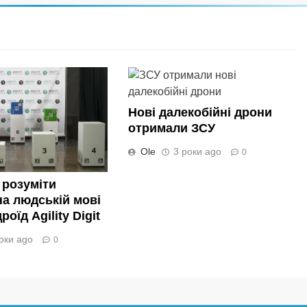
Нові далекобійні дрони
отримали ЗСУ
Ole
3 роки ago
0
 розуміти
а людській мові
оїд Agility Digit
оки ago
0